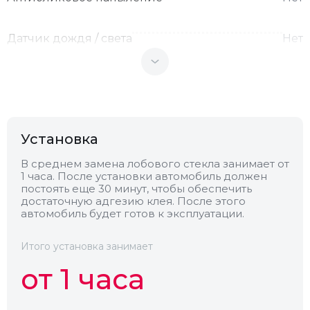
Датчик дождя / света
Нет
Теплоотражающее
Нет
Антенна
Нет
Установка
Теплопоглощающее
Нет
В среднем замена лобового стекла занимает от
1 часа. После установки автомобиль должен
постоять еще 30 минут, чтобы обеспечить
достаточную адгезию клея. После этого
Обогрев
Нет
автомобиль будет готов к эксплуатации.
Камера
Нет
Итого установка занимает
от 1 часа