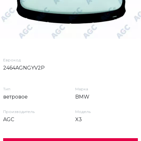
Еврокод
2464AGNGYV2P
Тип
Марка
ветровое
BMW
Производитель
Модель
AGC
X3