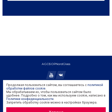
AGC
БОР
NordGlass
Продолжая пользоваться сайтом, вы соглашаетесь с
политикой
Copyright © 2026 AGC. All rights reserved.
обработки файлов cookie
.
Мы обрабатываем их, чтобы пользоваться сайтом было
Политика конфиденциальности
удобнее. Подробно о том, как мы используем cookie, написано в
Политика обработки файлов cookie
Политике конфиденциальности
.
Запретить обработку cookie можно в настройках браузера.
Задать вопрос производителю