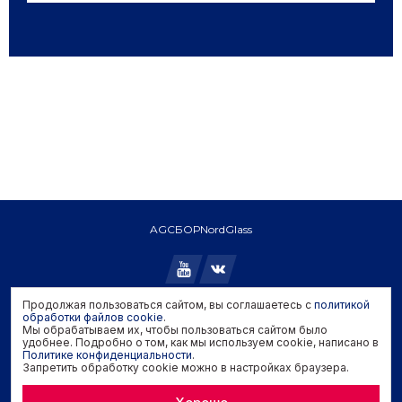
AGC
БОР
NordGlass
Продолжая пользоваться сайтом, вы соглашаетесь с
политикой
Copyright © 2026 AGC. All rights reserved.
обработки файлов cookie
.
Мы обрабатываем их, чтобы пользоваться сайтом было
Политика конфиденциальности
удобнее. Подробно о том, как мы используем cookie, написано в
Политика обработки файлов cookie
Политике конфиденциальности
.
Запретить обработку cookie можно в настройках браузера.
Задать вопрос производителю