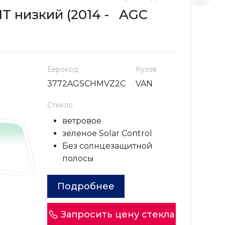
 низкий (2014 -
AGC
F
н
Еврокод
Кузов
3772AGSCHMVZ2C
VAN
Стекло
ветровое
зеленое Solar Control
Без солнцезащитной
полосы
Подробнее
Запросить цену стекла