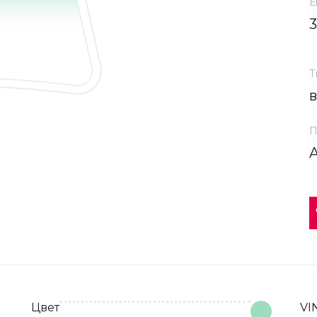
Е
Т
П
Цвет
VI