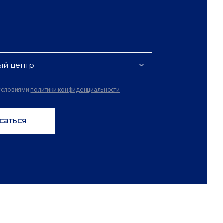
ый центр
 условиями
политики конфиденциальности
саться