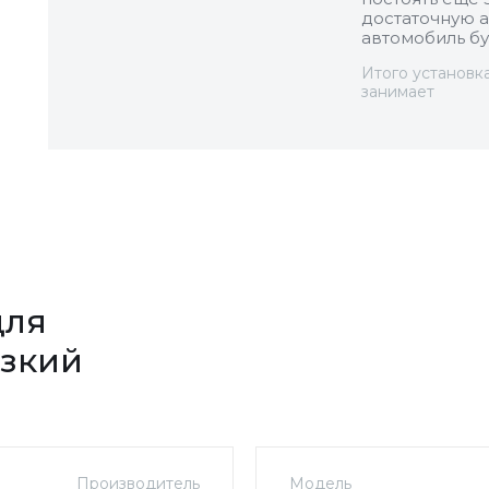
достаточную а
автомобиль бу
Итого установк
занимает
для
изкий
Производитель
Модель