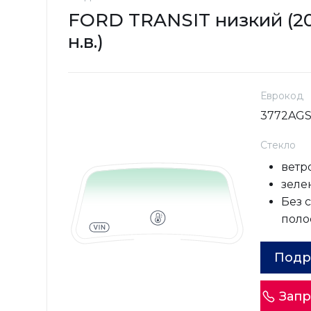
FORD TRANSIT низкий (20
н.в.)
Еврокод
3772AG
Стекло
ветр
зелен
Без 
поло
Подр
Запр