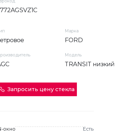
врокод
3772AGSVZ1C
ип
Марка
ветровое
FORD
роизводитель
Модель
AGC
TRANSIT низкий
Запросить цену стекла
N-окно
Есть