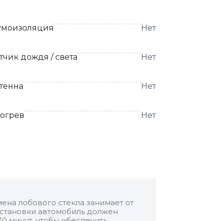
моизоляция
Нет
тчик дождя / света
Нет
тенна
Нет
огрев
Нет
ена лобового стекла занимает от
 установки автомобиль должен
30 минут, чтобы обеспечить