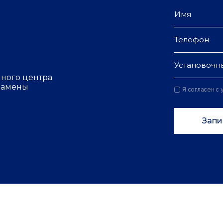
Установочн
чного центра
 замены
Я согласен с
Запи