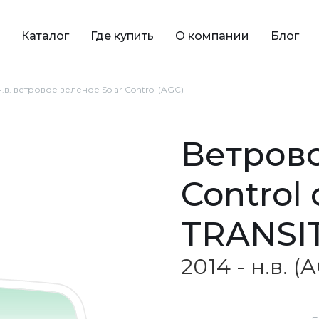
Каталог
Где купить
О компании
Блог
 н.в. ветровое зеленое Solar Control (AGC)
ветровое зеленое Solar
Control
TRANSI
2014 - н.в. (