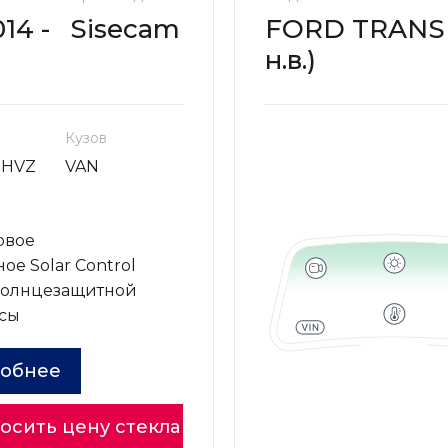
14 -
Sisecam
FORD TRANSIT
н.в.)
Кузов
SHVZ
VAN
овое
ое Solar Control
солнцезащитной
сы
обнее
осить цену стекла