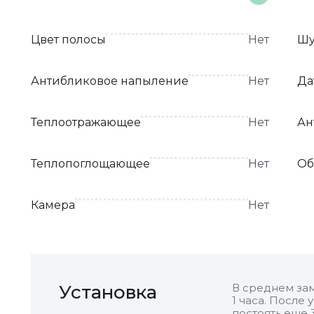
Цвет полосы
Нет
Шу
Антибликовое напыление
Нет
Да
Теплоотражающее
Нет
Ан
Теплопоглощающее
Нет
Об
Камера
Нет
Установка
В среднем зам
1 часа. После
постоять еще 