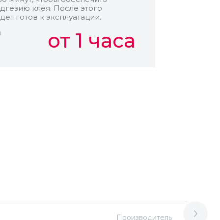
дгезию клея. После этого
дет готов к эксплуатации.
а
от 1 часа
Производитель
М