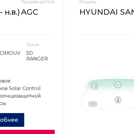
Производитель
Модель
н.в.)
AGC
HYUNDAI SANTA
Кузов
RCIMOUV
5D
RANGER
овое
ое Solar Control
солнцезащитной
сы
обнее