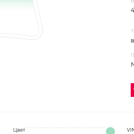
Е
Т
П
Цвет
VI