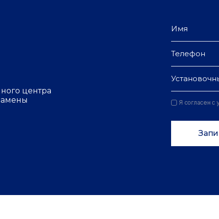
Установочн
чного центра
 замены
Я согласен с
Запи