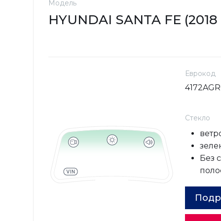
Модель
HYUNDAI SANTA FE (2018 - 
Еврокод
4172AG
Стекло
ветр
зелен
Без 
поло
Подр