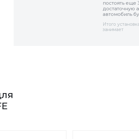
постоять еще 
достаточную а
автомобиль бу
Итого установк
занимает
для
FE