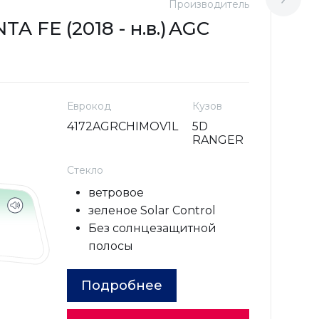
Производитель
М
 FE (2018 - н.в.)
AGC
H
Еврокод
Кузов
4172AGRCHIMOV1L
5D
RANGER
Стекло
ветровое
зеленое Solar Control
Без солнцезащитной
полосы
Подробнее