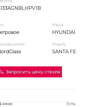
врокод
4133AGNBLHPV1B
ип
Марка
ветровое
HYUNDAI
роизводитель
Модель
NordGlass
SANTA FE
Запросить цену стекла
N-окно
Есть