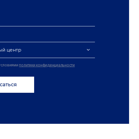
ый центр
 условиями
политики конфиденциальности
саться