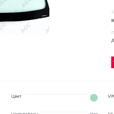
Т
П
Цвет
VI