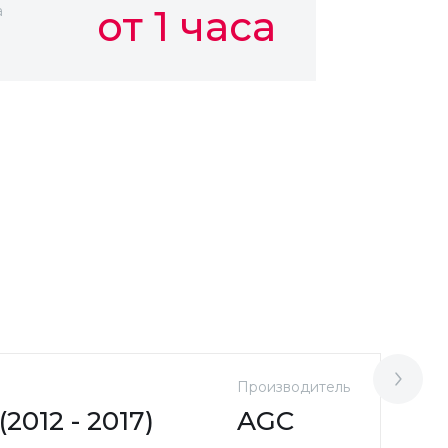
а
от 1 часа
Производитель
М
2012 - 2017)
AGC
H