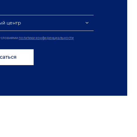
ый центр
 условиями
политики конфиденциальности
саться