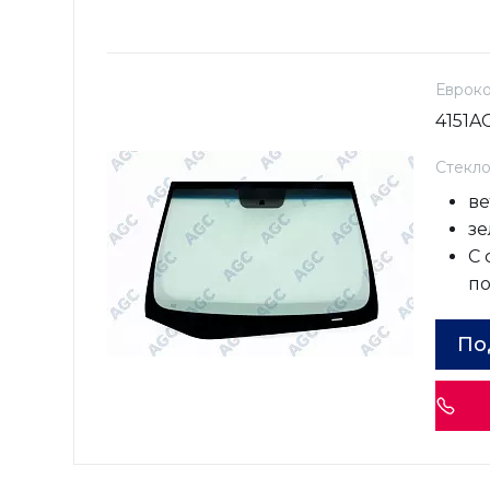
Еврок
4151A
Стекл
ве
зе
С
п
По