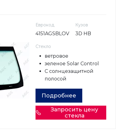
Еврокод
Кузов
4151AGSBLOV
3D HB
Стекло
ветровое
зеленое Solar Control
С солнцезащитной
полосой
Подробнее
Запросить цену
стекла