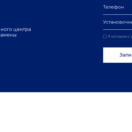
Установочн
чного центра
 замены
Я согласен с
Запи