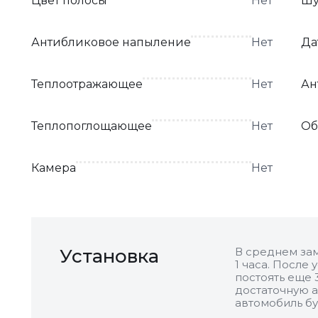
Цвет полосы
Нет
Шу
Антибликовое напыление
Нет
Да
Теплоотражающее
Нет
Ан
Теплопоглощающее
Нет
Об
Камера
Нет
Установка
В среднем зам
1 часа. После
постоять еще 
достаточную а
автомобиль бу