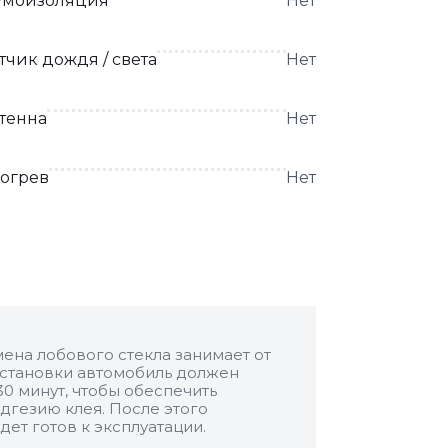
моизоляция
Нет
тчик дождя / света
Нет
тенна
Нет
огрев
Нет
ена лобового стекла занимает от
 установки автомобиль должен
30 минут, чтобы обеспечить
дгезию клея. После этого
дет готов к эксплуатации.