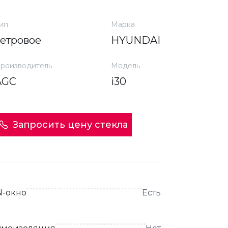
ип
Марка
ветровое
HYUNDAI
роизводитель
Модель
AGC
i30
Запросить цену стекла
N-окно
Есть