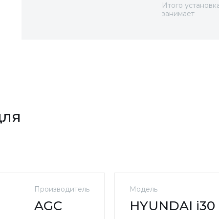
Итого установк
занимает
для
Производитель
Модель
AGC
HYUNDAI i30 (