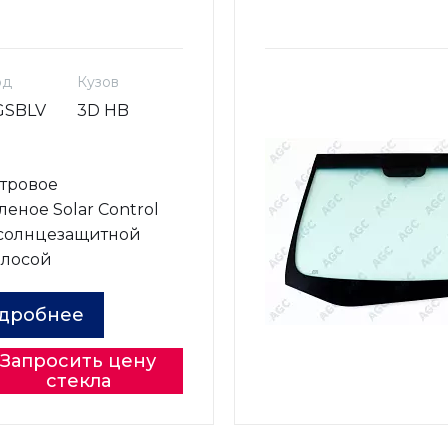
од
Кузов
GSBLV
3D HB
о
тровое
леное Solar Control
 солнцезащитной
олосой
дробнее
Запросить цену
стекла