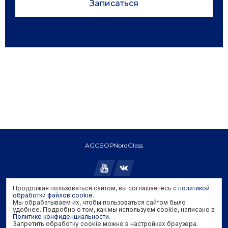
Записаться
AGC
БОР
NordGlass
Продолжая пользоваться сайтом, вы соглашаетесь с
политикой
Copyright © 2026 AGC. All rights reserved.
обработки файлов cookie
.
Мы обрабатываем их, чтобы пользоваться сайтом было
Политика конфиденциальности
удобнее. Подробно о том, как мы используем cookie, написано в
Политика обработки файлов cookie
Политике конфиденциальности
.
Запретить обработку cookie можно в настройках браузера.