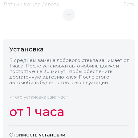
Датчик дождя / света
Есть
Теплоотражающее
Нет
Антенна
Нет
Установка
Теплопоглощающее
Нет
В среднем замена лобового стекла занимает от
1 часа. После установки автомобиль должен
постоять еще 30 минут, чтобы обеспечить
достаточную адгезию клея. После этого
Обогрев
Есть
автомобиль будет готов к эксплуатации.
Камера
Есть
Итого установка занимает
от 1 часа
Стоимость установки