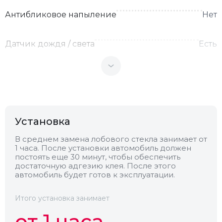
Антибликовое напыление
Нет
Датчик дождя / света
Есть
Теплоотражающее
Нет
Антенна
Нет
Установка
Теплопоглощающее
Нет
В среднем замена лобового стекла занимает от
1 часа. После установки автомобиль должен
постоять еще 30 минут, чтобы обеспечить
Обогрев
Нет
достаточную адгезию клея. После этого
автомобиль будет готов к эксплуатации.
Камера
Есть
Итого установка занимает
от 1 часа