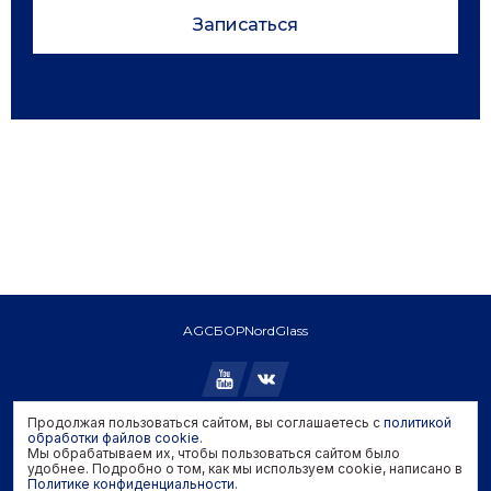
Записаться
AGC
БОР
NordGlass
Продолжая пользоваться сайтом, вы соглашаетесь с
политикой
Copyright © 2026 AGC. All rights reserved.
обработки файлов cookie
.
Мы обрабатываем их, чтобы пользоваться сайтом было
Политика конфиденциальности
удобнее. Подробно о том, как мы используем cookie, написано в
Политика обработки файлов cookie
Политике конфиденциальности
.