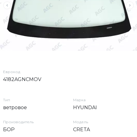
Еврокод
4182AGNCMOV
Тип
Марка
ветровое
HYUNDAI
Производитель
Модель
БОР
CRETA