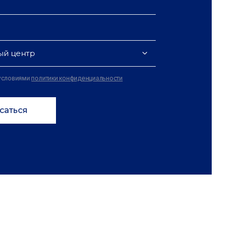
ый центр
 условиями
политики конфиденциальности
саться