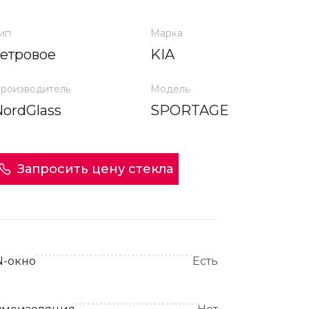
ип
Марка
ветровое
KIA
роизводитель
Модель
NordGlass
SPORTAGE
Запросить цену стекла
N-окно
Есть