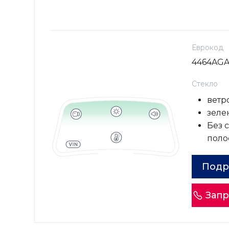
Еврокод
4464AG
Стекло
ветр
зеле
Без 
поло
Подр
Запр