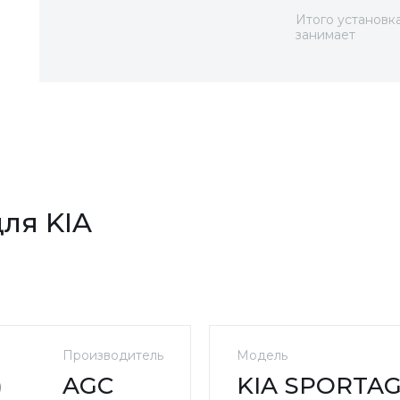
Итого установк
занимает
ля KIA
Производитель
Модель
)
AGC
KIA SPORTAGE 