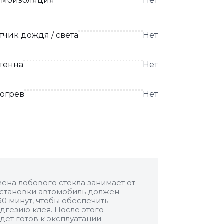
моизоляция
Нет
тчик дождя / света
Нет
тенна
Нет
огрев
Нет
ена лобового стекла занимает от
 установки автомобиль должен
30 минут, чтобы обеспечить
дгезию клея. После этого
дет готов к эксплуатации.