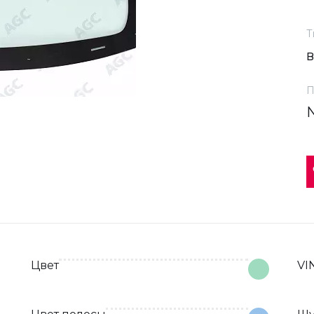
Т
П
Цвет
VI