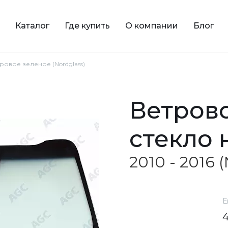
Каталог
Где купить
О компании
Блог
тровое зеленое (Nordglass)
ветровое зеленое
стекло 
2010 - 2016 
Е