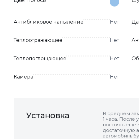
Цвет полосы
Шу
Антибликовое напыление
Нет
Да
Теплоотражающее
Нет
Ан
Теплопоглощающее
Нет
Об
Камера
Нет
Установка
В среднем зам
1 часа. После
постоять еще 
достаточную а
автомобиль бу