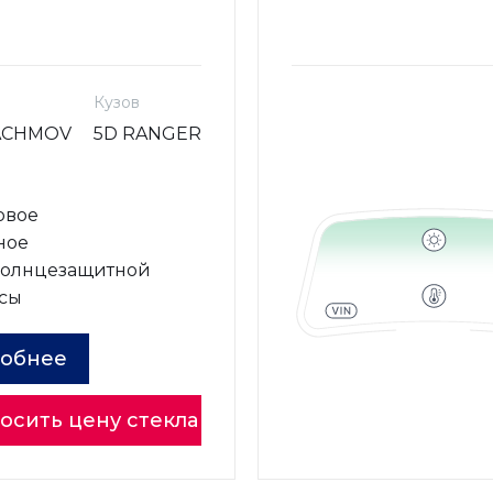
Кузов
ACHMOV
5D RANGER
овое
ное
солнцезащитной
сы
обнее
осить цену стекла