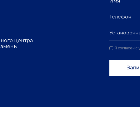
Установочн
чного центра
 замены
Я согласен с
Запи