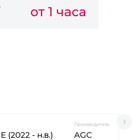
а
от 1 часа
Производитель
М
(2022 - н.в.)
AGC
K