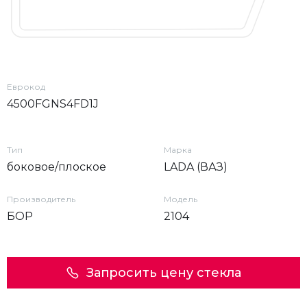
Еврокод
4500FGNS4FD1J
Тип
Марка
боковое/плоское
LADA (ВАЗ)
Производитель
Модель
БОР
2104
Запросить цену стекла