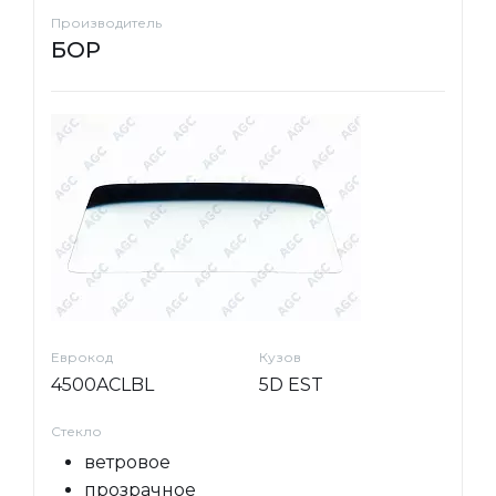
Производитель
БОР
Еврокод
Кузов
4500ACLBL
5D EST
Стекло
ветровое
прозрачное