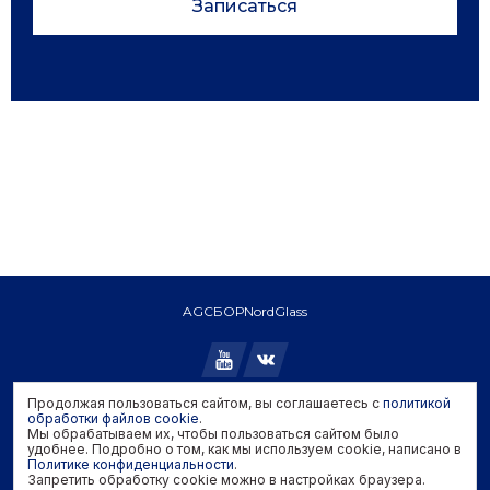
Записаться
AGC
БОР
NordGlass
Продолжая пользоваться сайтом, вы соглашаетесь с
политикой
Copyright © 2026 AGC. All rights reserved.
обработки файлов cookie
.
Мы обрабатываем их, чтобы пользоваться сайтом было
Политика конфиденциальности
удобнее. Подробно о том, как мы используем cookie, написано в
Политика обработки файлов cookie
Политике конфиденциальности
.
Запретить обработку cookie можно в настройках браузера.