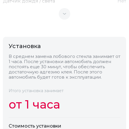
Датчик дождя / света
Нет
Теплоотражающее
Нет
Антенна
Нет
Установка
Теплопоглощающее
Нет
В среднем замена лобового стекла занимает от
1 часа. После установки автомобиль должен
постоять еще 30 минут, чтобы обеспечить
Обогрев
Нет
достаточную адгезию клея. После этого
автомобиль будет готов к эксплуатации.
Камера
Нет
Итого установка занимает
от 1 часа
Стоимость установки