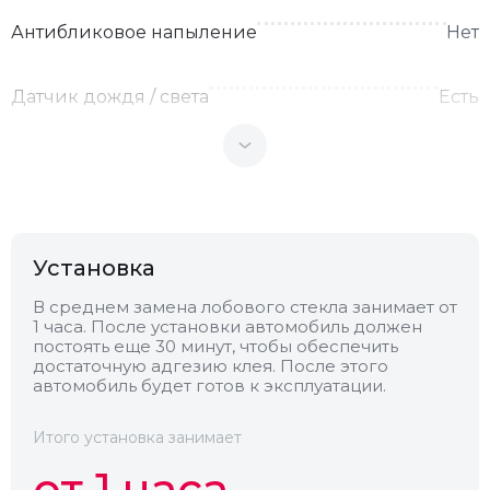
Антибликовое напыление
Нет
Датчик дождя / света
Есть
Теплоотражающее
Нет
Антенна
Нет
Установка
Теплопоглощающее
Нет
В среднем замена лобового стекла занимает от
1 часа. После установки автомобиль должен
постоять еще 30 минут, чтобы обеспечить
Обогрев
Нет
достаточную адгезию клея. После этого
автомобиль будет готов к эксплуатации.
Камера
Нет
Итого установка занимает
от 1 часа