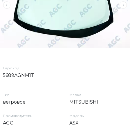
Еврокод
5689AGNM1T
Тип
Марка
ветровое
MITSUBISHI
Производитель
Модель
AGC
ASX