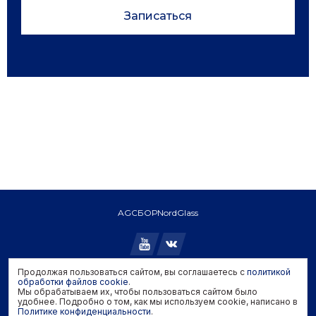
Записаться
AGC
БОР
NordGlass
Продолжая пользоваться сайтом, вы соглашаетесь с
политикой
Copyright © 2026 AGC. All rights reserved.
обработки файлов cookie
.
Мы обрабатываем их, чтобы пользоваться сайтом было
Политика конфиденциальности
удобнее. Подробно о том, как мы используем cookie, написано в
Политика обработки файлов cookie
Политике конфиденциальности
.