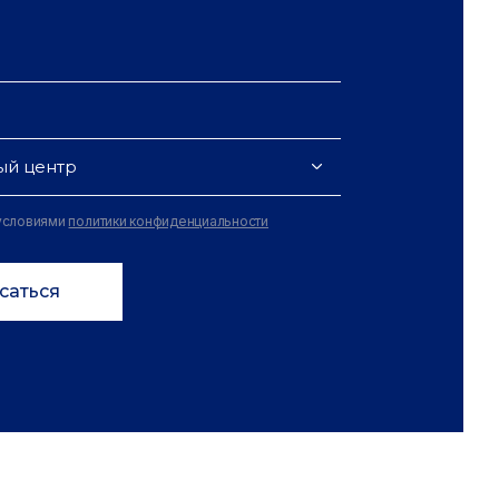
ый центр
 условиями
политики конфиденциальности
саться