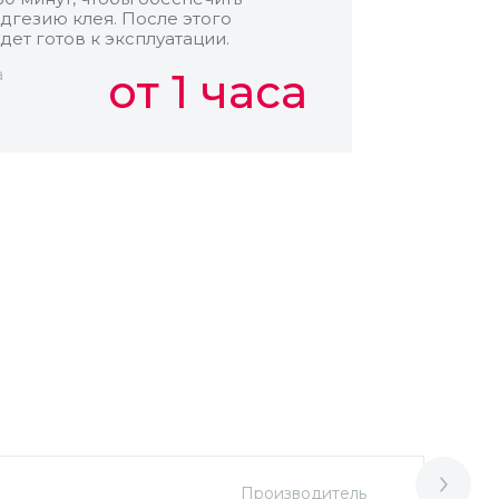
дгезию клея. После этого
дет готов к эксплуатации.
а
от 1 часа
Производитель
М