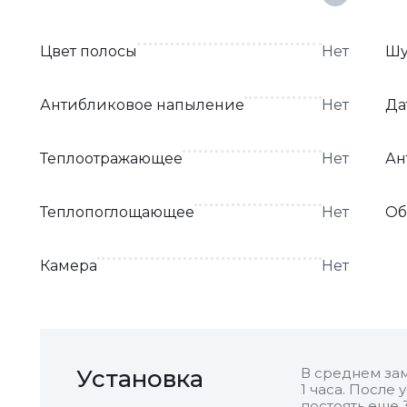
Цвет полосы
Нет
Шу
Антибликовое напыление
Нет
Да
Теплоотражающее
Нет
Ан
Теплопоглощающее
Нет
Об
Камера
Нет
Установка
В среднем зам
1 часа. После
постоять еще 