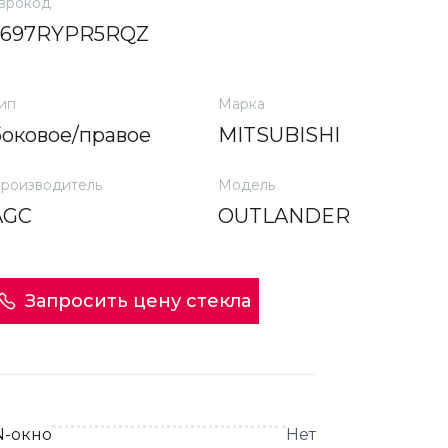
врокод
5697RYPR5RQZ
ип
Марка
боковое/правое
MITSUBISHI
роизводитель
Модель
AGC
OUTLANDER
Запросить цену стекла
N-окно
Нет