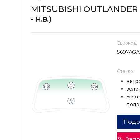
MITSUBISHI OUTLANDER 
- н.в.)
Еврокод
5697AG
Стекло
ветр
зеле
Без 
поло
Подр
Запр