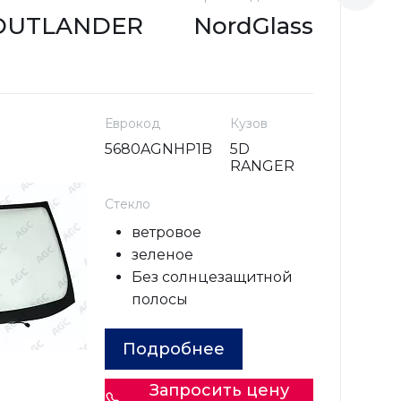
 OUTLANDER
NordGlass
(
Еврокод
Кузов
5680AGNHP1B
5D
RANGER
Стекло
ветровое
зеленое
Без солнцезащитной
полосы
Подробнее
Запросить цену