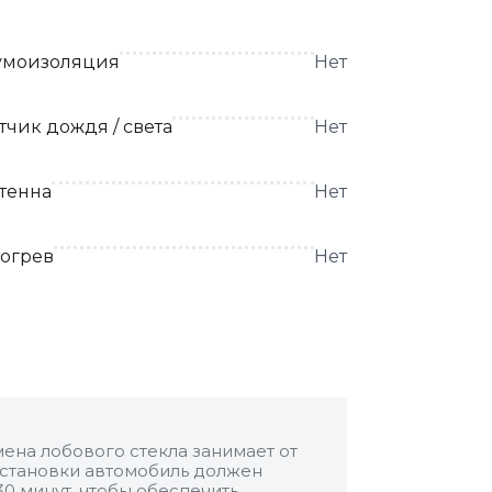
моизоляция
Нет
тчик дождя / света
Нет
тенна
Нет
огрев
Нет
ена лобового стекла занимает от
 установки автомобиль должен
30 минут, чтобы обеспечить