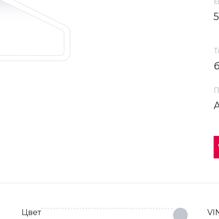
Е
Т
П
Цвет
VI