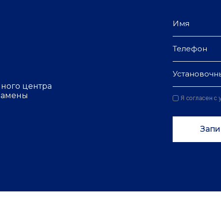
Установочн
чного центра
 замены
Я согласен с
Запи