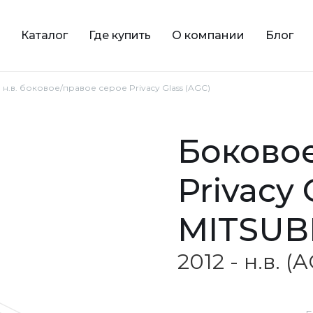
Каталог
Где купить
О компании
Блог
- н.в. боковое/правое серое Privacy Glass (AGC)
боковое/правое серое
Privacy 
MITSUB
2012 - н.в. (