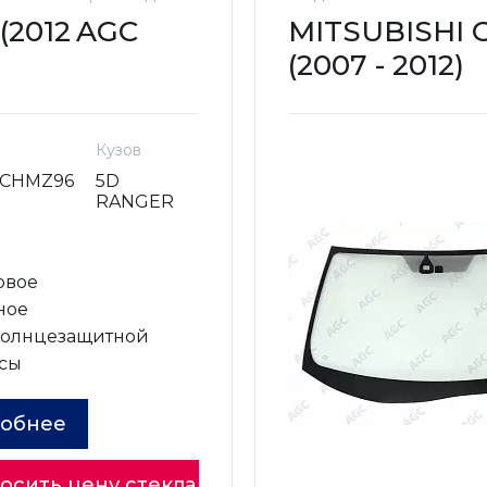
(2012
AGC
MITSUBISHI
(2007 - 2012)
Кузов
ACHMZ96
5D
RANGER
овое
ное
солнцезащитной
сы
обнее
осить цену стекла