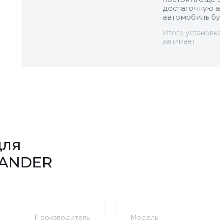
достаточную а
автомобиль бу
Итого установк
занимает
для
LANDER
Производитель
Модель