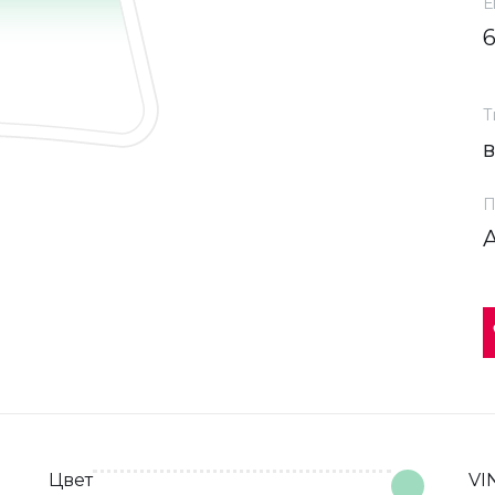
Е
Т
П
Цвет
VI