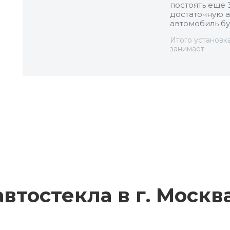
постоять еще 
достаточную а
автомобиль бу
Итого установк
занимает
втостекла в г.
Москв