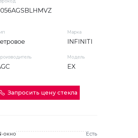
врокод
6056AGSBLHMVZ
ип
Марка
ветровое
INFINITI
роизводитель
Модель
AGC
EX
Запросить цену стекла
N-окно
Есть