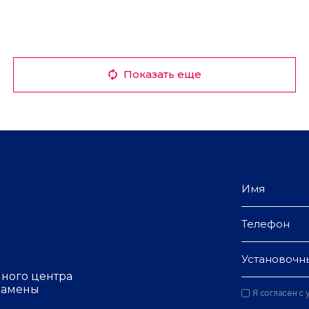
Показать еще
Установочн
чного центра
 замены
Я согласен с