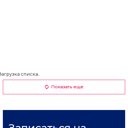
Загрузка списка..
Показать еще
Записаться на