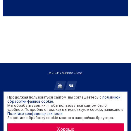
AGC
БОР
NordGlass
Продолжая пользоваться сайтом, вы соглашаетесь с
политикой
Copyright © 2026 AGC. All rights reserved.
обработки файлов cookie
.
Мы обрабатываем их, чтобы пользоваться сайтом было
Политика конфиденциальности
удобнее. Подробно о том, как мы используем cookie, написано в
Политика обработки файлов cookie
Политике конфиденциальности
.
Запретить обработку cookie можно в настройках браузера.
Задать вопрос производителю
Хорошо