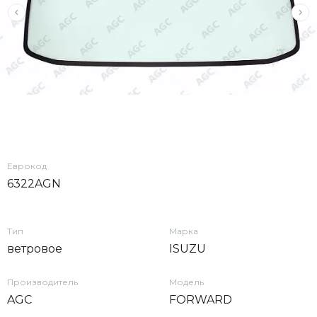
Еврокод
6322AGN
Тип
Марка
ветровое
ISUZU
Производитель
Модель
AGC
FORWARD