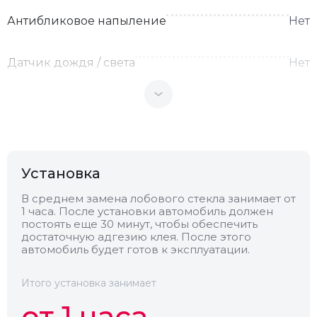
Антибликовое напыление
Нет
Датчик дождя / света
Нет
Теплоотражающее
Нет
Антенна
Нет
Установка
Теплопоглощающее
Нет
В среднем замена лобового стекла занимает от
1 часа. После установки автомобиль должен
постоять еще 30 минут, чтобы обеспечить
Обогрев
Нет
достаточную адгезию клея. После этого
автомобиль будет готов к эксплуатации.
Камера
Нет
Итого установка занимает
от 1 часа