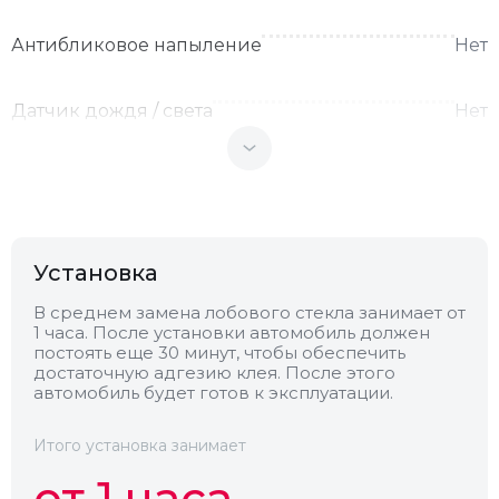
Антибликовое напыление
Нет
Датчик дождя / света
Нет
Теплоотражающее
Нет
Антенна
Нет
Установка
Теплопоглощающее
Нет
В среднем замена лобового стекла занимает от
1 часа. После установки автомобиль должен
постоять еще 30 минут, чтобы обеспечить
достаточную адгезию клея. После этого
Обогрев
Нет
автомобиль будет готов к эксплуатации.
Камера
Нет
Итого установка занимает
от 1 часа