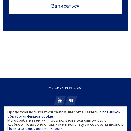
Записаться
AGC
БОР
NordGlass
Продолжая пользоваться сайтом, вы соглашаетесь с
политикой
Copyright © 2026 AGC. All rights reserved.
обработки файлов cookie
.
Мы обрабатываем их, чтобы пользоваться сайтом было
Политика конфиденциальности
удобнее. Подробно о том, как мы используем cookie, написано в
Политика обработки файлов cookie
Политике конфиденциальности
.