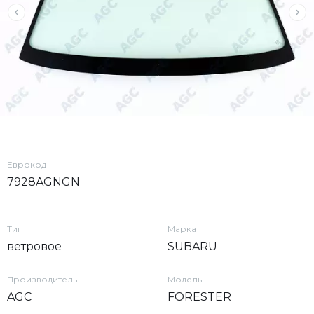
Еврокод
7928AGNGN
Тип
Марка
ветровое
SUBARU
Производитель
Модель
AGC
FORESTER