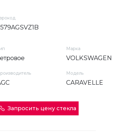
врокод
8579AGSVZ1B
ип
Марка
ветровое
VOLKSWAGEN
роизводитель
Модель
AGC
CARAVELLE
Запросить цену стекла