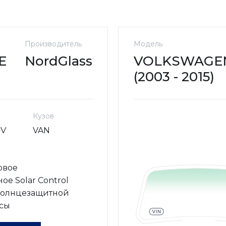
Производитель
Модель
E
NordGlass
VOLKSWAGEN
(2003 - 2015)
Кузов
SV
VAN
овое
ое Solar Control
солнцезащитной
сы