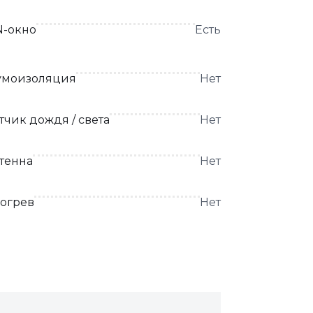
N-окно
Есть
моизоляция
Нет
тчик дождя / света
Нет
тенна
Нет
огрев
Нет