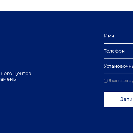
Установочн
чного центра
 замены
Я согласен с
Запи