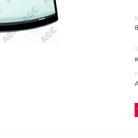
Е
Т
П