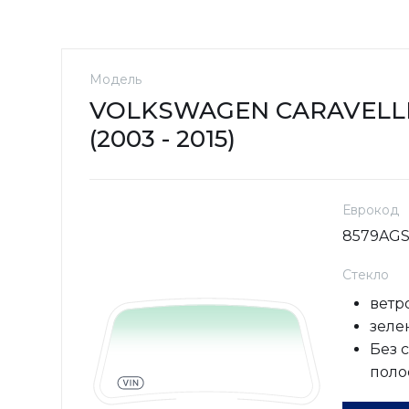
Модель
VOLKSWAGEN CARAVELL
(2003 - 2015)
Еврокод
8579AG
Стекло
ветр
зелен
Без 
поло