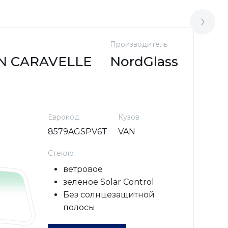
Производитель
М
 CARAVELLE
NordGlass
(
Еврокод
Кузов
8579AGSPV6T
VAN
Стекло
ветровое
зеленое Solar Control
Без солнцезащитной
полосы