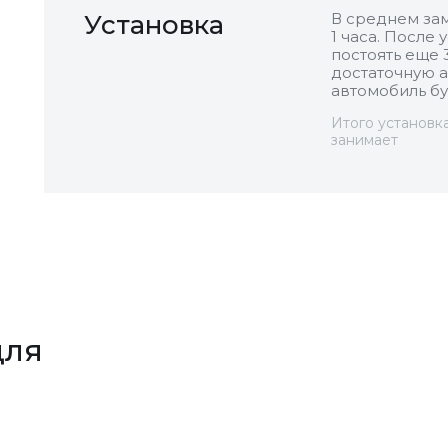
Установка
В среднем зам
1 часа. После
постоять еще 
достаточную а
автомобиль бу
Итого установк
занимает
для