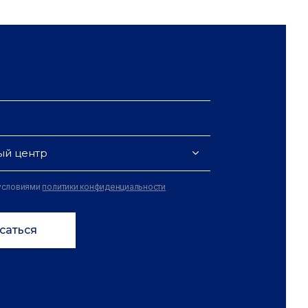
ый центр
 условиями
политики конфиденциальности
саться