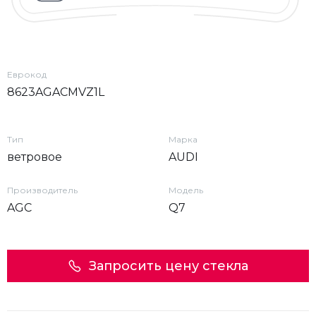
Еврокод
8623AGACMVZ1L
Тип
Марка
ветровое
AUDI
Производитель
Модель
AGC
Q7
Запросить цену стекла