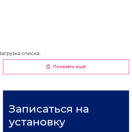
Загрузка списка..
Показать еще
Записаться на
установку