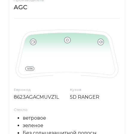
AGC
Еврокод
Кузов
8623AGACMUVZ1L
5D RANGER
Стекло
ветровое
зеленое
Без солнцезащитной полосы