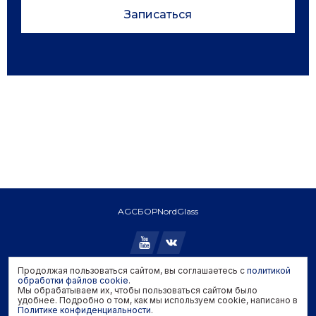
Записаться
AGC
БОР
NordGlass
Продолжая пользоваться сайтом, вы соглашаетесь с
политикой
Copyright © 2026 AGC. All rights reserved.
обработки файлов cookie
.
Мы обрабатываем их, чтобы пользоваться сайтом было
Политика конфиденциальности
удобнее. Подробно о том, как мы используем cookie, написано в
Политика обработки файлов cookie
Политике конфиденциальности
.