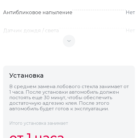
Антибликовое напыление
Нет
Датчик дождя / света
Нет
Теплоотражающее
Нет
Антенна
Нет
Установка
Теплопоглощающее
Нет
В среднем замена лобового стекла занимает от
1 часа. После установки автомобиль должен
постоять еще 30 минут, чтобы обеспечить
достаточную адгезию клея. После этого
Обогрев
Нет
автомобиль будет готов к эксплуатации.
Камера
Нет
Итого установка занимает
от 1 часа