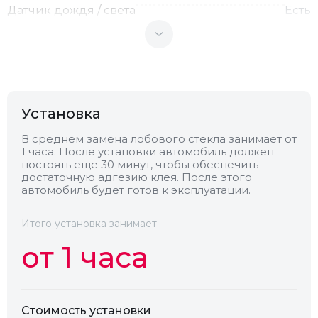
Датчик дождя / света
Есть
Теплоотражающее
Нет
Антенна
Нет
Установка
Теплопоглощающее
Нет
В среднем замена лобового стекла занимает от
1 часа. После установки автомобиль должен
постоять еще 30 минут, чтобы обеспечить
достаточную адгезию клея. После этого
Обогрев
Есть
автомобиль будет готов к эксплуатации.
Камера
Нет
Итого установка занимает
от 1 часа
Стоимость установки