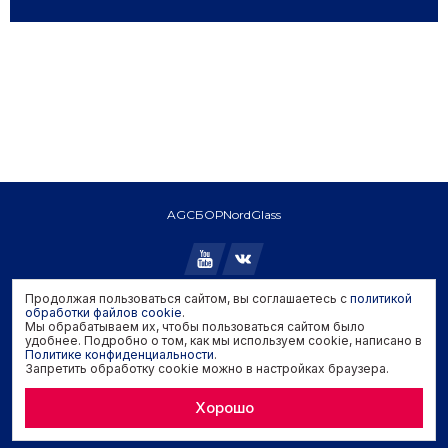
AGC
БОР
NordGlass
Продолжая пользоваться сайтом, вы соглашаетесь с
политикой
Copyright © 2026 AGC. All rights reserved.
обработки файлов cookie
.
Мы обрабатываем их, чтобы пользоваться сайтом было
Политика конфиденциальности
удобнее. Подробно о том, как мы используем cookie, написано в
Политика обработки файлов cookie
Политике конфиденциальности
.
Запретить обработку cookie можно в настройках браузера.
Задать вопрос производителю
Хорошо
Developed by
Genisoft