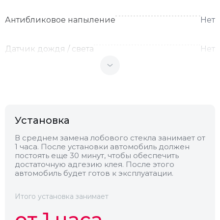
Антибликовое напыление
Нет
Датчик дождя / света
Нет
Теплоотражающее
Нет
Антенна
Нет
Установка
Теплопоглощающее
Нет
В среднем замена лобового стекла занимает от
1 часа. После установки автомобиль должен
постоять еще 30 минут, чтобы обеспечить
достаточную адгезию клея. После этого
Обогрев
Нет
автомобиль будет готов к эксплуатации.
Камера
Нет
Итого установка занимает
от 1 часа