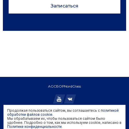
Записаться
AGC
БОР
NordGlass
Продолжая пользоваться сайтом, вы соглашаетесь с
политикой
Copyright © 2026 AGC. All rights reserved.
обработки файлов cookie
.
Мы обрабатываем их, чтобы пользоваться сайтом было
Политика конфиденциальности
удобнее. Подробно о том, как мы используем cookie, написано в
Политика обработки файлов cookie
Политике конфиденциальности
.