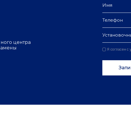
Установочн
чного центра
 замены
Я согласен с
Запи