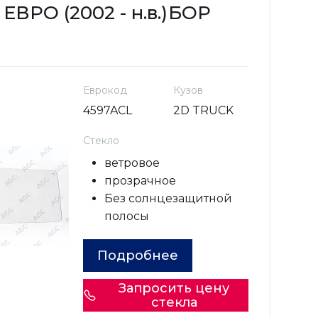
ВРО (2002 - н.в.)
БОР
Еврокод
Кузов
4597ACL
2D TRUCK
Стекло
ветровое
прозрачное
Без солнцезащитной
полосы
Подробнее
Запросить цену
стекла