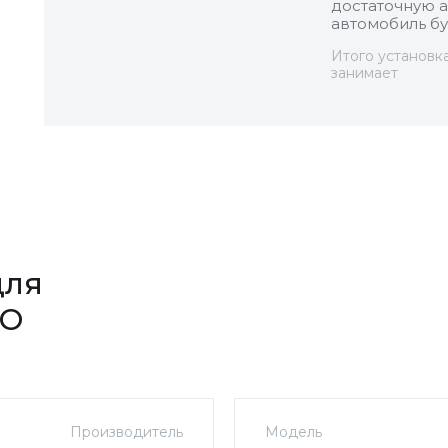
достаточную а
автомобиль бу
Итого установк
занимает
для
РО
Производитель
Модель