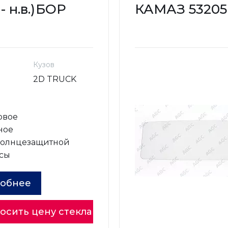
н.в.)
БОР
КАМАЗ 53205 Е
Кузов
N
2D TRUCK
овое
ное
солнцезащитной
сы
обнее
осить цену стекла