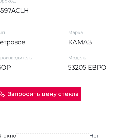
врокод
4597ACLH
ип
Марка
ветровое
КАМАЗ
роизводитель
Модель
БОР
53205 ЕВРО
Запросить цену стекла
N-окно
Нет