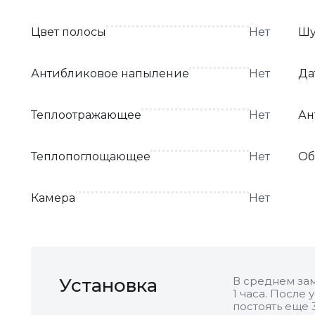
Цвет полосы
Нет
Шу
Антибликовое напыление
Нет
Да
Теплоотражающее
Нет
Ан
Теплопоглощающее
Нет
Об
Камера
Нет
Установка
В среднем зам
1 часа. После
постоять еще 