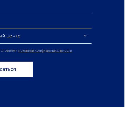
ый центр
 условиями
политики конфиденциальности
саться