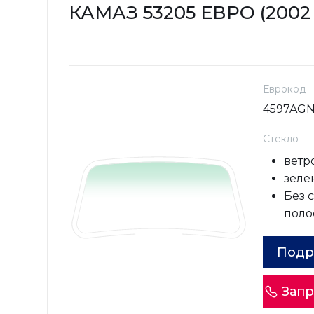
КАМАЗ 53205 ЕВРО (2002 - 
Еврокод
4597AG
Стекло
ветр
зеле
Без 
поло
Подр
Запр