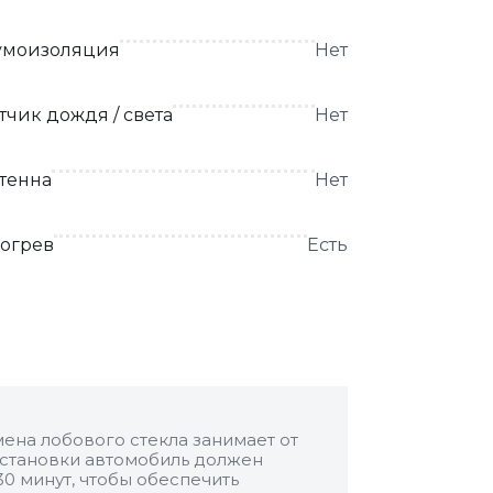
моизоляция
Нет
тчик дождя / света
Нет
тенна
Нет
огрев
Есть
ена лобового стекла занимает от
 установки автомобиль должен
30 минут, чтобы обеспечить