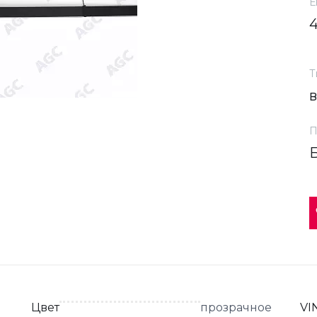
Е
Т
П
Цвет
прозрачное
VI