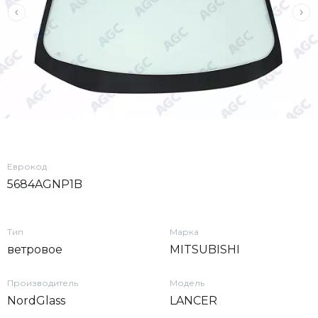
Еврокод
5684AGNP1B
Тип
Марка
ветровое
MITSUBISHI
Производитель
Модель
NordGlass
LANCER