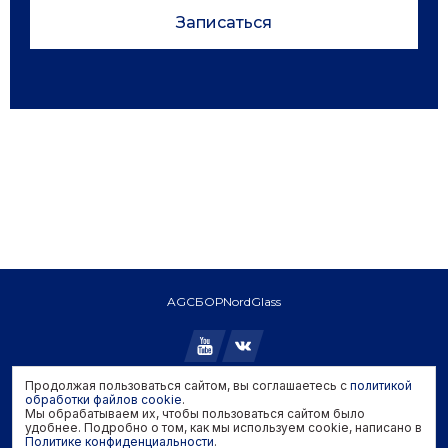
Записаться
AGC
БОР
NordGlass
Продолжая пользоваться сайтом, вы соглашаетесь с
политикой
Copyright © 2026 AGC. All rights reserved.
обработки файлов cookie
.
Мы обрабатываем их, чтобы пользоваться сайтом было
Политика конфиденциальности
удобнее. Подробно о том, как мы используем cookie, написано в
Политика обработки файлов cookie
Политике конфиденциальности
.