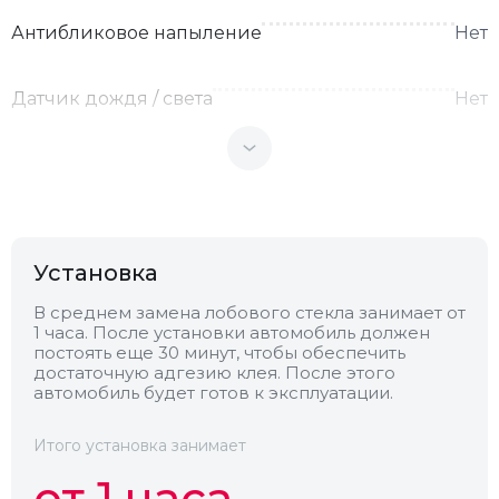
Антибликовое напыление
Нет
Датчик дождя / света
Нет
Теплоотражающее
Нет
Антенна
Нет
Установка
Теплопоглощающее
Нет
В среднем замена лобового стекла занимает от
1 часа. После установки автомобиль должен
постоять еще 30 минут, чтобы обеспечить
Обогрев
Нет
достаточную адгезию клея. После этого
автомобиль будет готов к эксплуатации.
Камера
Нет
Итого установка занимает
от 1 часа