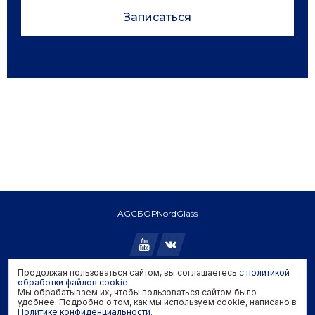
Записаться
AGC
БОР
NordGlass
Продолжая пользоваться сайтом, вы соглашаетесь с
политикой
Copyright © 2026 AGC. All rights reserved.
обработки файлов cookie
.
Мы обрабатываем их, чтобы пользоваться сайтом было
Политика конфиденциальности
удобнее. Подробно о том, как мы используем cookie, написано в
Политика обработки файлов cookie
Политике конфиденциальности
.