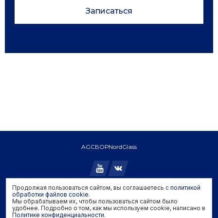
Записаться
AGC
БОР
NordGlass
Продолжая пользоваться сайтом, вы соглашаетесь с
политикой
Copyright © 2026 AGC. All rights reserved.
обработки файлов cookie
.
Мы обрабатываем их, чтобы пользоваться сайтом было
Политика конфиденциальности
удобнее. Подробно о том, как мы используем cookie, написано в
Политика обработки файлов cookie
Политике конфиденциальности
.