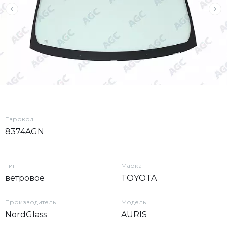
Еврокод
8374AGN
Тип
Марка
ветровое
TOYOTA
Производитель
Модель
NordGlass
AURIS