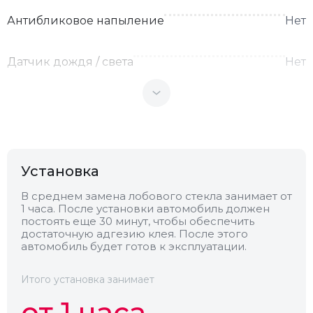
Антибликовое напыление
Нет
Датчик дождя / света
Нет
Теплоотражающее
Нет
Антенна
Нет
Установка
Теплопоглощающее
Нет
В среднем замена лобового стекла занимает от
1 часа. После установки автомобиль должен
постоять еще 30 минут, чтобы обеспечить
Обогрев
Нет
достаточную адгезию клея. После этого
автомобиль будет готов к эксплуатации.
Камера
Нет
Итого установка занимает
от 1 часа