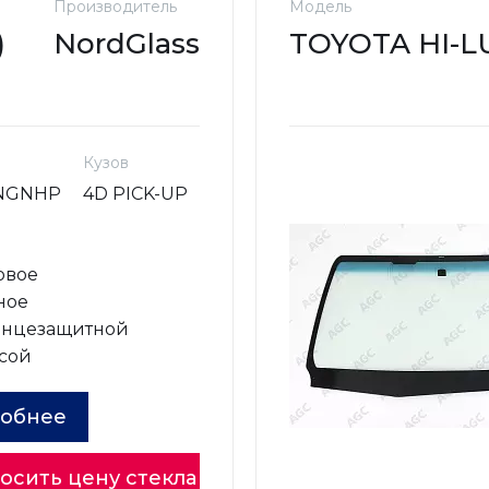
Производитель
Модель
)
NordGlass
TOYOTA HI-LUX
Кузов
NGNHP
4D PICK-UP
овое
ное
лнцезащитной
сой
обнее
осить цену стекла