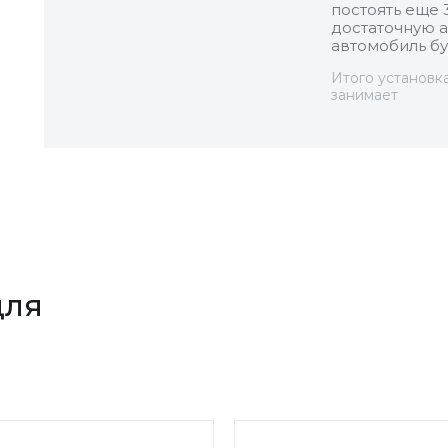
постоять еще 
достаточную а
автомобиль бу
Итого установк
занимает
для