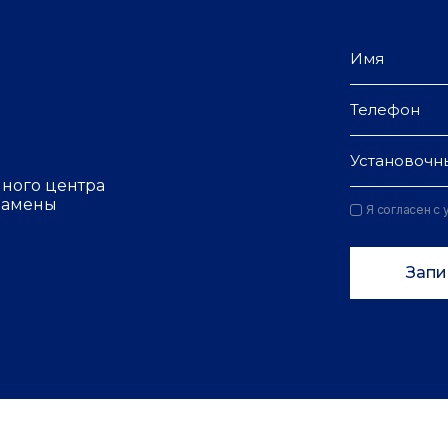
Установочн
чного центра
 замены
Я согласен с
Запи