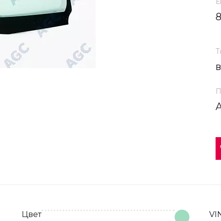
Е
Т
П
Цвет
VI