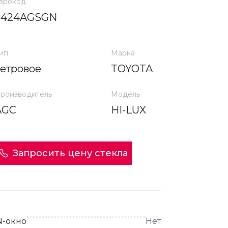
врокод
8424AGSGN
ип
Марка
ветровое
TOYOTA
роизводитель
Модель
AGC
HI-LUX
Запросить цену стекла
N-окно
Нет