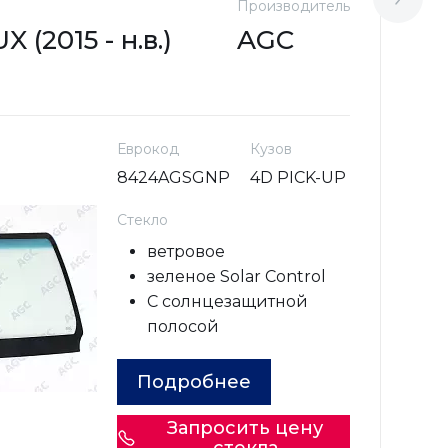
Производитель
М
 (2015 - н.в.)
AGC
T
Еврокод
Кузов
8424AGSGNP
4D PICK-UP
Стекло
ветровое
зеленое Solar Control
С солнцезащитной
полосой
Подробнее
Запросить цену