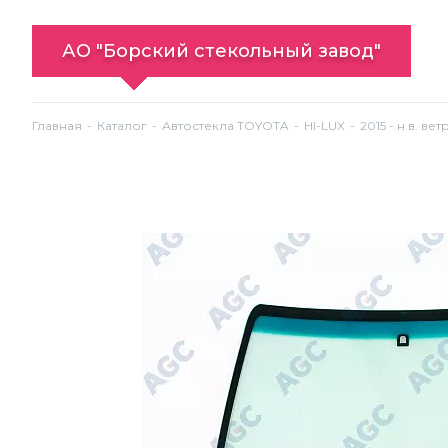
АО "Борский стекольный завод"
Главная
Каталог
Автостекла TOYOTA
HI-LUX
2015 - н.в. ве