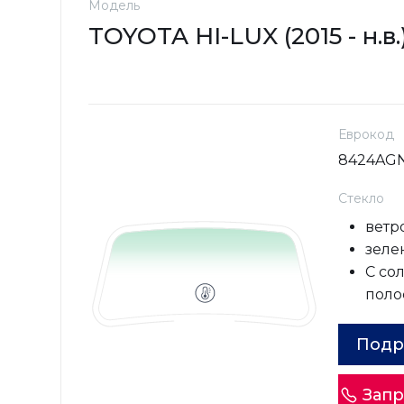
Модель
TOYOTA HI-LUX (2015 - н.в.
Еврокод
8424AG
Стекло
ветр
зеле
С со
поло
Подр
Запр