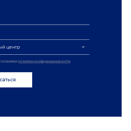
ый центр
 условиями
политики конфиденциальности
саться