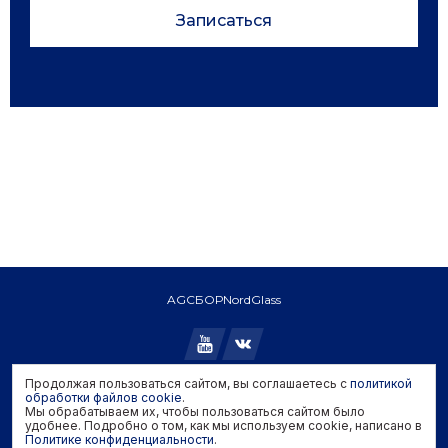
Записаться
AGC
БОР
NordGlass
Продолжая пользоваться сайтом, вы соглашаетесь с
политикой
Copyright © 2026 AGC. All rights reserved.
обработки файлов cookie
.
Мы обрабатываем их, чтобы пользоваться сайтом было
Политика конфиденциальности
удобнее. Подробно о том, как мы используем cookie, написано в
Политика обработки файлов cookie
Политике конфиденциальности
.