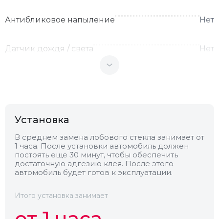
Антибликовое напыление
Нет
Датчик дождя / света
Нет
Теплоотражающее
Нет
Антенна
Нет
Установка
Теплопоглощающее
Нет
В среднем замена лобового стекла занимает от
1 часа. После установки автомобиль должен
постоять еще 30 минут, чтобы обеспечить
достаточную адгезию клея. После этого
Обогрев
Нет
автомобиль будет готов к эксплуатации.
Камера
Нет
Итого установка занимает
от 1 часа