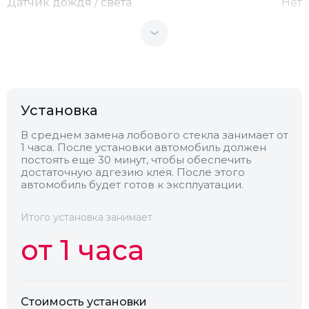
Датчик дождя / света
Нет
Теплоотражающее
Нет
Антенна
Нет
Установка
Теплопоглощающее
Нет
В среднем замена лобового стекла занимает от
1 часа. После установки автомобиль должен
постоять еще 30 минут, чтобы обеспечить
Обогрев
Нет
достаточную адгезию клея. После этого
автомобиль будет готов к эксплуатации.
Камера
Нет
Итого установка занимает
от 1 часа
Стоимость установки