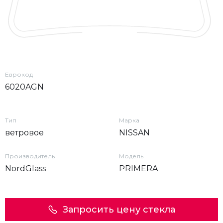
Еврокод
6020AGN
Тип
Марка
ветровое
NISSAN
Производитель
Модель
NordGlass
PRIMERA
Запросить цену стекла