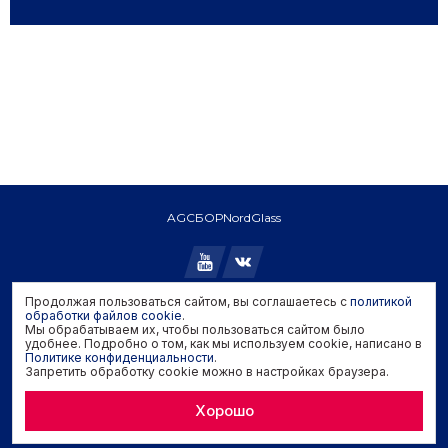
AGC
БОР
NordGlass
Продолжая пользоваться сайтом, вы соглашаетесь с
политикой
Copyright © 2026 AGC. All rights reserved.
обработки файлов cookie
.
Мы обрабатываем их, чтобы пользоваться сайтом было
Политика конфиденциальности
удобнее. Подробно о том, как мы используем cookie, написано в
Политика обработки файлов cookie
Политике конфиденциальности
.
Запретить обработку cookie можно в настройках браузера.
Задать вопрос производителю
Хорошо
Developed by
Genisoft