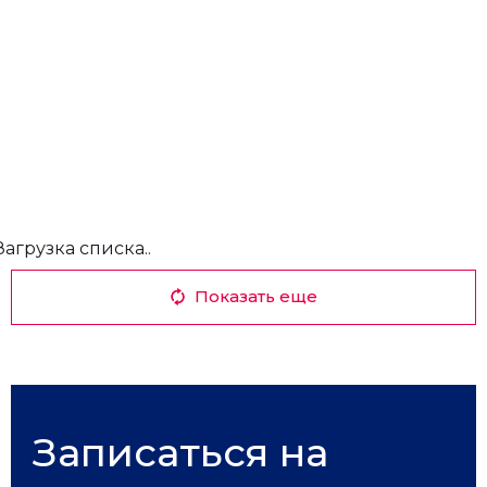
Загрузка списка..
Показать еще
Записаться на