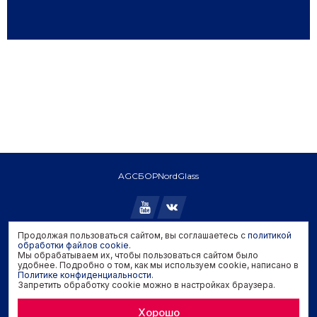
AGC
БОР
NordGlass
Продолжая пользоваться сайтом, вы соглашаетесь с
политикой
Copyright © 2026 AGC. All rights reserved.
обработки файлов cookie
.
Мы обрабатываем их, чтобы пользоваться сайтом было
Политика конфиденциальности
удобнее. Подробно о том, как мы используем cookie, написано в
Политика обработки файлов cookie
Политике конфиденциальности
.
Запретить обработку cookie можно в настройках браузера.
Задать вопрос производителю
Хорошо