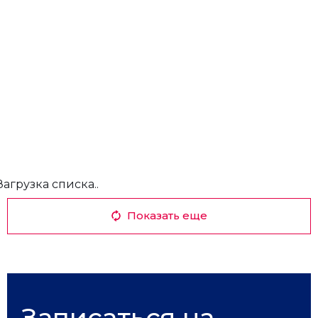
Загрузка списка..
Показать еще
Записаться на