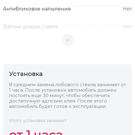
Антибликовое напыление
Нет
Датчик дождя / света
Нет
Теплоотражающее
Нет
Антенна
Нет
Установка
Теплопоглощающее
Нет
В среднем замена лобового стекла занимает от
1 часа. После установки автомобиль должен
постоять еще 30 минут, чтобы обеспечить
Обогрев
Нет
достаточную адгезию клея. После этого
автомобиль будет готов к эксплуатации.
Камера
Нет
Итого установка занимает
от 1 часа