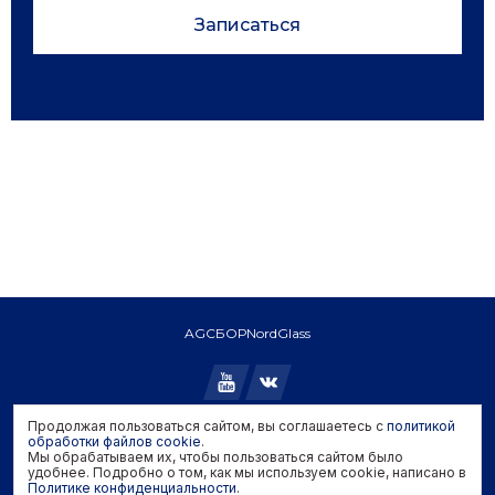
Записаться
AGC
БОР
NordGlass
Продолжая пользоваться сайтом, вы соглашаетесь с
политикой
Copyright © 2026 AGC. All rights reserved.
обработки файлов cookie
.
Мы обрабатываем их, чтобы пользоваться сайтом было
Политика конфиденциальности
удобнее. Подробно о том, как мы используем cookie, написано в
Политика обработки файлов cookie
Политике конфиденциальности
.