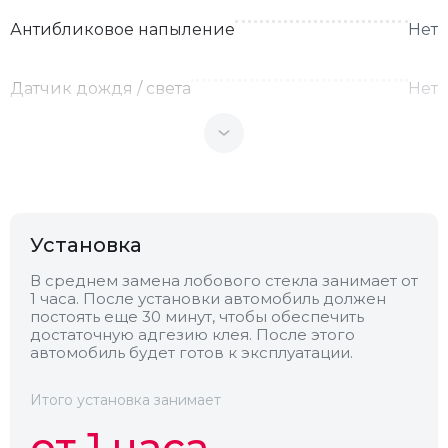
Антибликовое напыление
Нет
Датчик дождя / света
Нет
Теплоотражающее
Нет
Антенна
Нет
Установка
Теплопоглощающее
Нет
В среднем замена лобового стекла занимает от
1 часа. После установки автомобиль должен
постоять еще 30 минут, чтобы обеспечить
Обогрев
Есть
достаточную адгезию клея. После этого
автомобиль будет готов к эксплуатации.
Камера
Нет
Итого установка занимает
от 1 часа