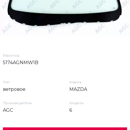
Еврокод
5174AGNMW1B
Тип
Марка
ветровое
MAZDA
Производитель
Модель
AGC
6