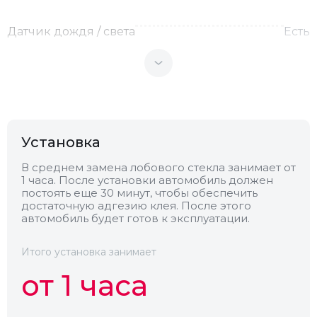
Датчик дождя / света
Есть
Теплоотражающее
Нет
Антенна
Нет
Установка
Теплопоглощающее
Нет
В среднем замена лобового стекла занимает от
1 часа. После установки автомобиль должен
постоять еще 30 минут, чтобы обеспечить
Обогрев
Нет
достаточную адгезию клея. После этого
автомобиль будет готов к эксплуатации.
Камера
Нет
Итого установка занимает
от 1 часа