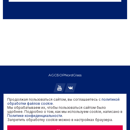
AGC
БОР
NordGlass
Продолжая пользоваться сайтом, вы соглашаетесь с
политикой
Copyright © 2026 AGC. All rights reserved.
обработки файлов cookie
.
Мы обрабатываем их, чтобы пользоваться сайтом было
Политика конфиденциальности
удобнее. Подробно о том, как мы используем cookie, написано в
Политика обработки файлов cookie
Политике конфиденциальности
.
Запретить обработку cookie можно в настройках браузера.
Задать вопрос производителю