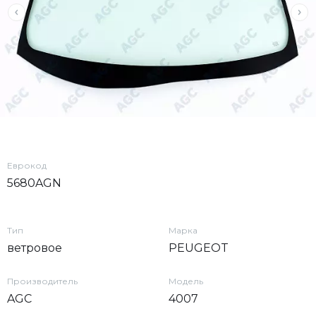
Еврокод
5680AGN
Тип
Марка
ветровое
PEUGEOT
Производитель
Модель
AGC
4007