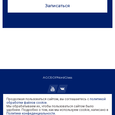
Записаться
AGC
БОР
NordGlass
Продолжая пользоваться сайтом, вы соглашаетесь с
политикой
Copyright © 2026 AGC. All rights reserved.
обработки файлов cookie
.
Мы обрабатываем их, чтобы пользоваться сайтом было
Политика конфиденциальности
удобнее. Подробно о том, как мы используем cookie, написано в
Политика обработки файлов cookie
Политике конфиденциальности
.