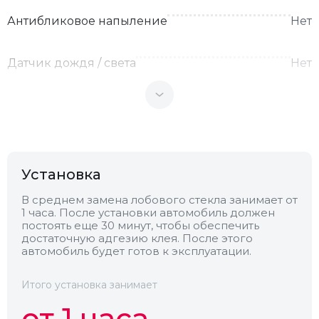
Антибликовое напыление
Нет
Датчик дождя / света
Нет
Теплоотражающее
Нет
Антенна
Нет
Установка
Теплопоглощающее
Нет
В среднем замена лобового стекла занимает от
1 часа. После установки автомобиль должен
постоять еще 30 минут, чтобы обеспечить
Обогрев
Нет
достаточную адгезию клея. После этого
автомобиль будет готов к эксплуатации.
Камера
Нет
Итого установка занимает
от 1 часа