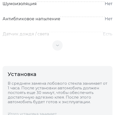
Шумоизоляция
Нет
Антибликовое напыление
Нет
Датчик дождя / света
Есть
Теплоотражающее
Нет
Антенна
Нет
Установка
Теплопоглощающее
Нет
В среднем замена лобового стекла занимает от
1 часа. После установки автомобиль должен
постоять еще 30 минут, чтобы обеспечить
Обогрев
Нет
достаточную адгезию клея. После этого
автомобиль будет готов к эксплуатации.
Камера
Нет
Итого установка занимает