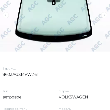
Еврокод
8603AGSMVWZ6T
Тип
Марка
ветровое
VOLKSWAGEN
Производитель
Модель