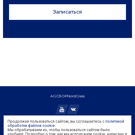
Записаться
AGC
БОР
NordGlass
Продолжая пользоваться сайтом, вы соглашаетесь с
политикой
Copyright © 2026 AGC. All rights reserved.
обработки файлов cookie
.
Мы обрабатываем их, чтобы пользоваться сайтом было
Политика конфиденциальности
удобнее. Подробно о том, как мы используем cookie, написано в