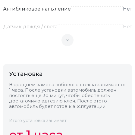
Антибликовое напыление
Нет
Датчик дождя / света
Нет
Теплоотражающее
Нет
Антенна
Нет
Установка
Теплопоглощающее
Нет
В среднем замена лобового стекла занимает от
1 часа. После установки автомобиль должен
постоять еще 30 минут, чтобы обеспечить
Обогрев
Нет
достаточную адгезию клея. После этого
автомобиль будет готов к эксплуатации.
Камера
Нет
Итого установка занимает
от 1 часа