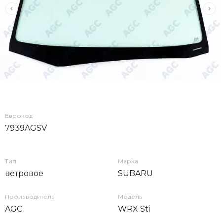
Еврокод
7939AGSV
Тип
Марка
ветровое
SUBARU
Производитель
Модель
AGC
WRX Sti