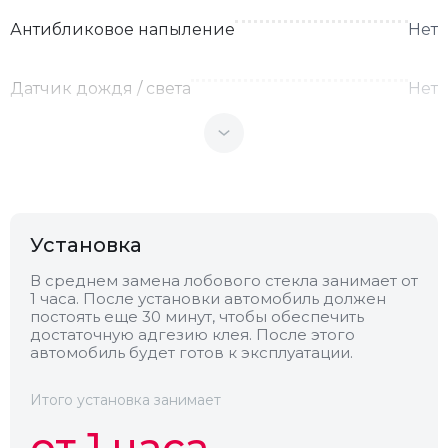
Антибликовое напыление
Нет
Датчик дождя / света
Нет
Теплоотражающее
Нет
Антенна
Нет
Установка
Теплопоглощающее
Нет
В среднем замена лобового стекла занимает от
1 часа. После установки автомобиль должен
постоять еще 30 минут, чтобы обеспечить
Обогрев
Нет
достаточную адгезию клея. После этого
автомобиль будет готов к эксплуатации.
Камера
Нет
Итого установка занимает
от 1 часа