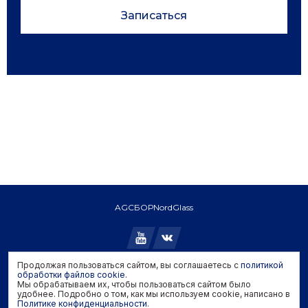
Записаться
AGC
БОР
NordGlass
Продолжая пользоваться сайтом, вы соглашаетесь с
политикой
Copyright © 2026 AGC. All rights reserved.
обработки файлов cookie
.
Мы обрабатываем их, чтобы пользоваться сайтом было
Политика конфиденциальности
удобнее. Подробно о том, как мы используем cookie, написано в
Политика обработки файлов cookie
Политике конфиденциальности
.