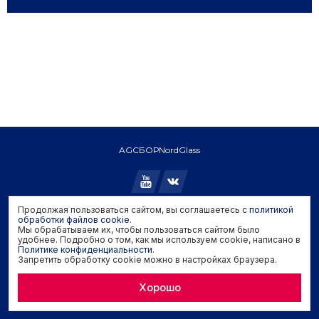
AGC
БОР
NordGlass
Продолжая пользоваться сайтом, вы соглашаетесь с
политикой
обработки файлов cookie
.
Copyright © 2026 AGC. All rights reserved.
Мы обрабатываем их, чтобы пользоваться сайтом было
Политика конфиденциальности
удобнее. Подробно о том, как мы используем cookie, написано в
Политика обработки файлов cookie
Политике конфиденциальности
.
Запретить обработку cookie можно в настройках браузера.
Задать вопрос производителю
Хорошо
Developed by
Genisoft