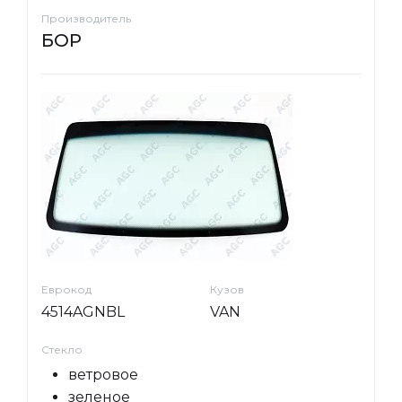
Производитель
БОР
Еврокод
Кузов
4514AGNBL
VAN
Стекло
ветровое
зеленое