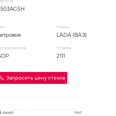
врокод
4503AGSH
ип
Марка
ветровое
LADA (ВАЗ)
роизводитель
Модель
БОР
2111
Запросить цену стекла
N-окно
Нет