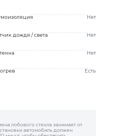
моизоляция
Нет
тчик дождя / света
Нет
тенна
Нет
огрев
Есть
ена лобового стекла занимает от
 установки автомобиль должен
30 минут, чтобы обеспечить