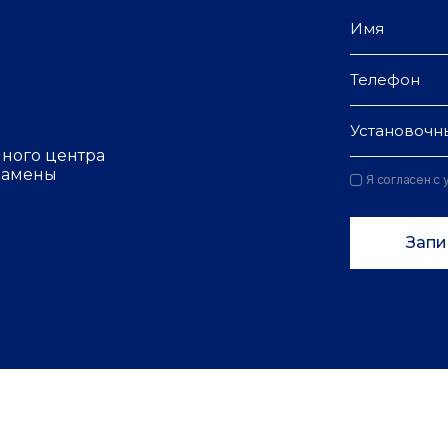
Установочн
чного центра
 замены
Я согласен с
Запи