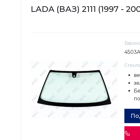
LADA (ВАЗ) 2111 (1997 - 20
Еврок
4503
Стекл
ве
зе
Бе
п
По