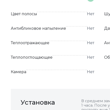
Цвет полосы
Нет
Шу
Антибликовое напыление
Нет
Да
Теплоотражающее
Нет
Ан
Теплопоглощающее
Нет
Об
Камера
Нет
Установка
В среднем зам
1 часа. После
постоять еще 