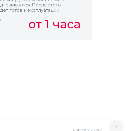
дгезию клея. После этого
дет готов к эксплуатации.
а
от 1 часа
Производитель
М