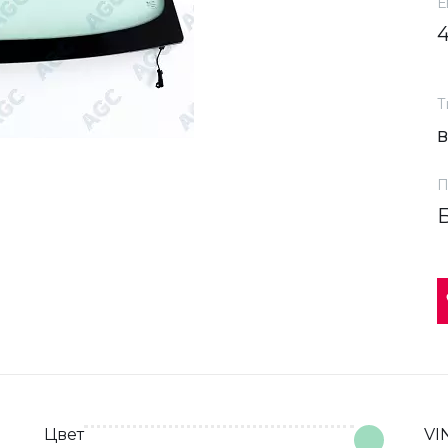
Е
Т
П
Цвет
VI