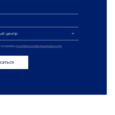
ый центр
 условиями
политики конфиденциальности
саться