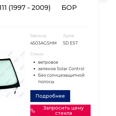
1 (1997 - 2009)
БОР
L
Еврокод
Кузов
4503AGSHM
5D EST
Стекло
ветровое
зеленое Solar Control
Без солнцезащитной
полосы
Подробнее
Запросить цену
стекла