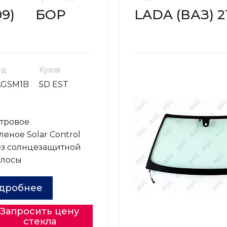
09)
БОР
LADA (ВАЗ) 211
од
Кузов
AGSM1B
5D EST
о
тровое
леное Solar Control
з солнцезащитной
олосы
дробнее
Запросить цену
стекла