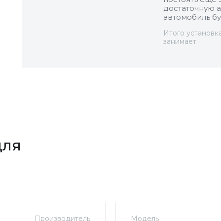
достаточную а
автомобиль бу
Итого установк
занимает
для
Производитель
Модель