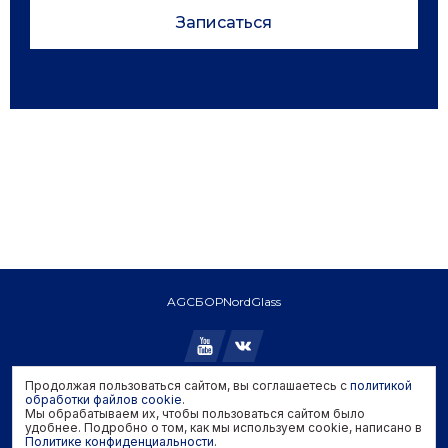
Записаться
AGC
БОР
NordGlass
Продолжая пользоваться сайтом, вы соглашаетесь с
политикой
Copyright © 2026 AGC. All rights reserved.
обработки файлов cookie
.
Мы обрабатываем их, чтобы пользоваться сайтом было
Политика конфиденциальности
удобнее. Подробно о том, как мы используем cookie, написано в
Политика обработки файлов cookie
Политике конфиденциальности
.