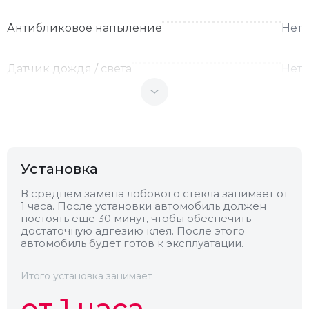
Антибликовое напыление
Нет
Датчик дождя / света
Нет
Теплоотражающее
Нет
Антенна
Нет
Установка
Теплопоглощающее
Нет
В среднем замена лобового стекла занимает от
1 часа. После установки автомобиль должен
постоять еще 30 минут, чтобы обеспечить
достаточную адгезию клея. После этого
Обогрев
Нет
автомобиль будет готов к эксплуатации.
Камера
Нет
Итого установка занимает
от 1 часа