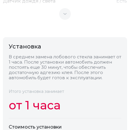
Датчик дождя / света
Есть
Теплоотражающее
Нет
Антенна
Нет
Установка
Теплопоглощающее
Нет
В среднем замена лобового стекла занимает от
1 часа. После установки автомобиль должен
постоять еще 30 минут, чтобы обеспечить
Обогрев
Есть
достаточную адгезию клея. После этого
автомобиль будет готов к эксплуатации.
Камера
Нет
Итого установка занимает
от 1 часа
Стоимость установки