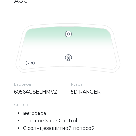
AGC
Еврокод
Кузов
6056AGSBLHMVZ
5D RANGER
Стекло
ветровое
зеленое Solar Control
С солнцезащитной полосой