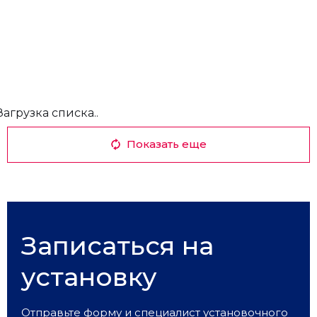
Загрузка списка..
Показать еще
Записаться на
установку
Отправьте форму и специалист установочного