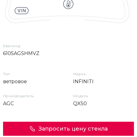
Еврокод
6105AGSHMVZ
Тип
Марка
ветровое
INFINITI
Производитель
Модель
AGC
QX50
Запросить цену стекла