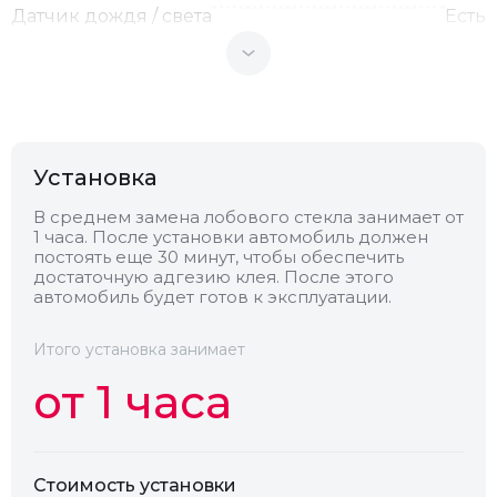
Датчик дождя / света
Есть
Теплоотражающее
Нет
Антенна
Нет
Установка
Теплопоглощающее
Нет
В среднем замена лобового стекла занимает от
1 часа. После установки автомобиль должен
постоять еще 30 минут, чтобы обеспечить
достаточную адгезию клея. После этого
Обогрев
Есть
автомобиль будет готов к эксплуатации.
Камера
Нет
Итого установка занимает
от 1 часа
Стоимость установки