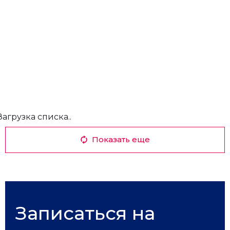
Загрузка списка..
Показать еще
Записаться на