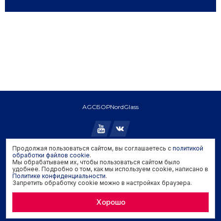
AGC
БОР
NordGlass
Продолжая пользоваться сайтом, вы соглашаетесь с
политикой
Copyright © 2026 AGC. All rights reserved.
обработки файлов cookie
.
Мы обрабатываем их, чтобы пользоваться сайтом было
Политика конфиденциальности
удобнее. Подробно о том, как мы используем cookie, написано в
Политика обработки файлов cookie
Политике конфиденциальности
.
Запретить обработку cookie можно в настройках браузера.
Задать вопрос производителю
Хорошо
Developed by
Genisoft