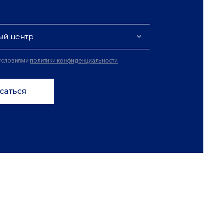
ый центр
 условиями
политики конфиденциальности
саться