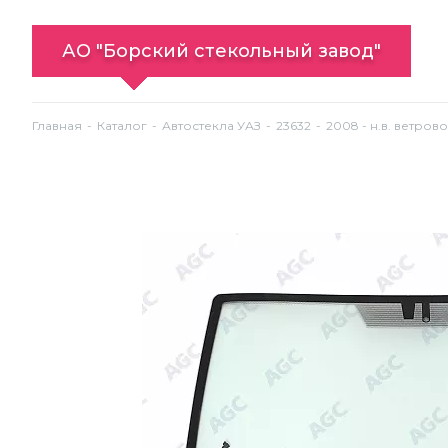
АО "Борский стекольный завод"
Главная
Каталог
Автостекла УАЗ
23632
2008 - н.в. ветров