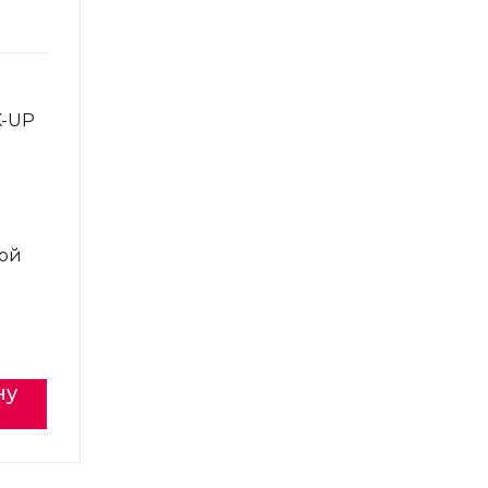
K-UP
ой
ну