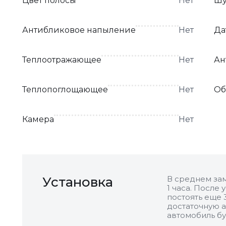
Цвет полосы
Нет
Шу
Антибликовое напыление
Нет
Да
Теплоотражающее
Нет
Ан
Теплопоглощающее
Нет
Об
Камера
Нет
Установка
В среднем зам
1 часа. После
постоять еще 
достаточную а
автомобиль бу