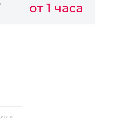
а
от 1 часа
итель