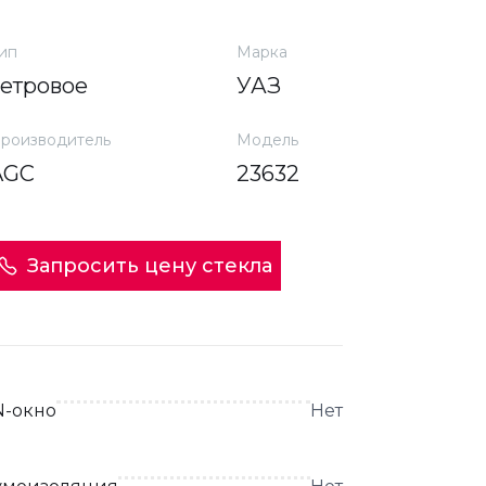
ип
Марка
ветровое
УАЗ
роизводитель
Модель
AGC
23632
Запросить цену стекла
N-окно
Нет