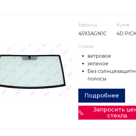
Еврокод
Кузов
4593AGN1C
4D PIC
Стекло
ветровое
зеленое
Без солнцезащитн
полосы
Подробнее
Запросить це
стекла