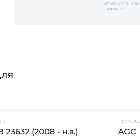
Итого установк
занимает
для
ль
Производ
 23632 (2008 - н.в.)
AGC