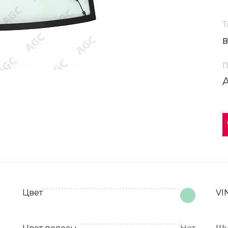
Т
П
Цвет
VI