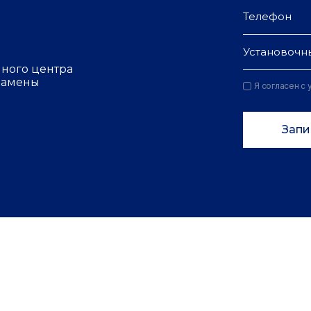
Установочн
чного центра
 замены
Я согласен с
Запи