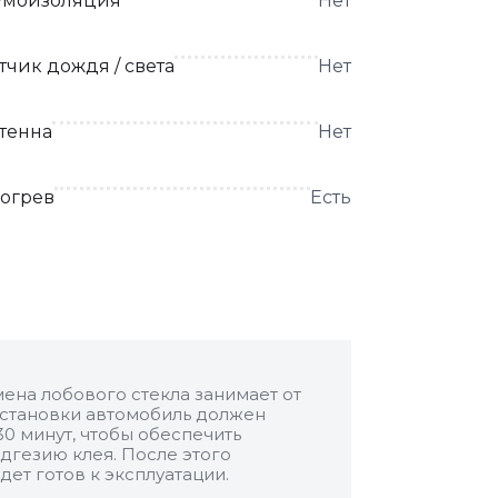
моизоляция
Нет
тчик дождя / света
Нет
тенна
Нет
огрев
Есть
ена лобового стекла занимает от
 установки автомобиль должен
30 минут, чтобы обеспечить
дгезию клея. После этого
дет готов к эксплуатации.