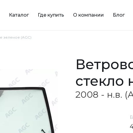
Каталог
Где купить
О компании
Блог
ое зеленое (AGC)
ветровое зеленое
стекло 
2008 - н.в. 
Е