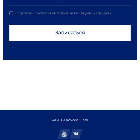
Я согласен с условиями
политики конфиденциальности
Записаться
AGC
БОР
NordGlass