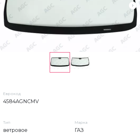
Еврокод
4584AGNCMV
Тип
Марка
ветровое
ГАЗ