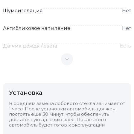
Шумоизоляция
Нет
Антибликовое напыление
Нет
Датчик дождя / света
Есть
Теплоотражающее
Нет
Антенна
Нет
Установка
Теплопоглощающее
Нет
В среднем замена лобового стекла занимает от
1 часа. После установки автомобиль должен
постоять еще 30 минут, чтобы обеспечить
Обогрев
Нет
достаточную адгезию клея. После этого
автомобиль будет готов к эксплуатации.