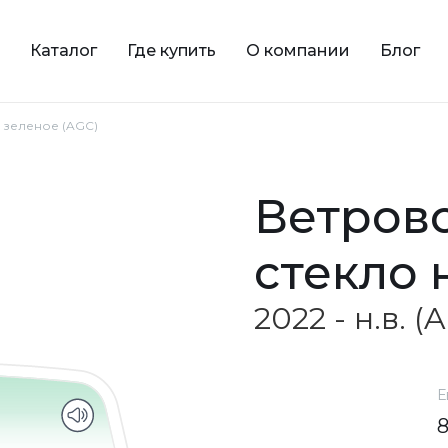
Каталог
Где купить
О компании
Блог
е зеленое (AGC)
ветровое зеленое
стекло 
2022 - н.в. (
Е