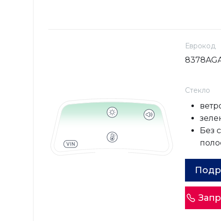
Еврокод
8378AG
Стекло
ветр
зеле
Без 
поло
Подр
Запр