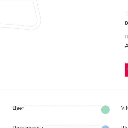
Т
П
Цвет
VI