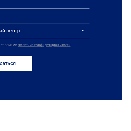
ый центр
 условиями
политики конфиденциальности
саться