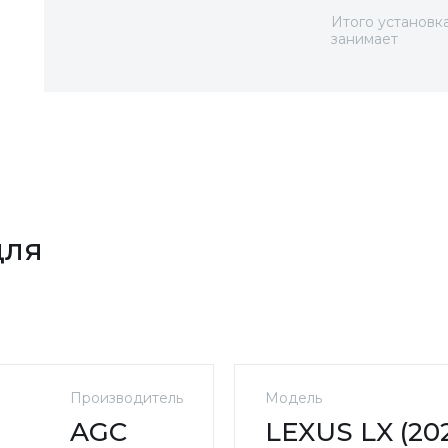
Итого установк
занимает
для
Производитель
Модель
AGC
LEXUS LX (2022