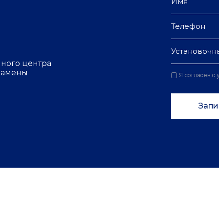
Установочн
чного центра
 замены
Я согласен с
Запи