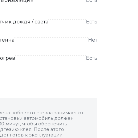
моизоляция
Есть
тчик дождя / света
Есть
тенна
Нет
огрев
Есть
ена лобового стекла занимает от
 установки автомобиль должен
30 минут, чтобы обеспечить
дгезию клея. После этого
дет готов к эксплуатации.