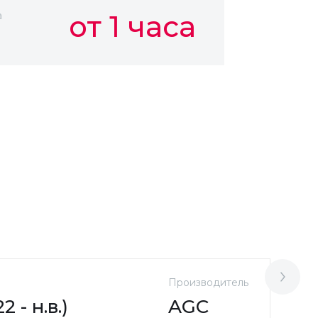
а
от 1 часа
Производитель
М
 - н.в.)
AGC
L