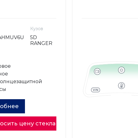
Кузов
AHMUV6U
5D
RANGER
овое
ное
солнцезащитной
сы
обнее
осить цену стекла