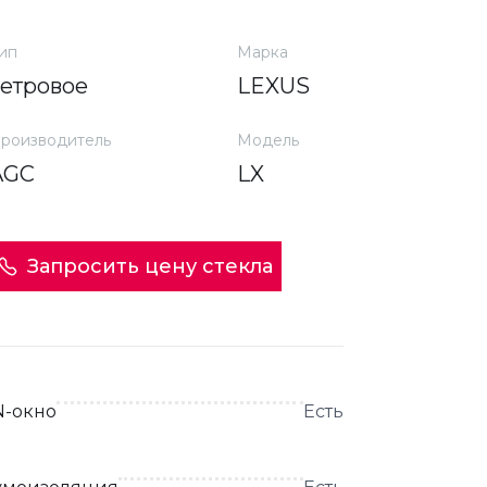
ип
Марка
ветровое
LEXUS
роизводитель
Модель
AGC
LX
Запросить цену стекла
N-окно
Есть