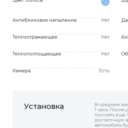
Цвет полосы
Шу
Антибликовое напыление
Нет
Да
Теплоотражающее
Нет
Ан
Теплопоглощающее
Нет
Об
Камера
Есть
Установка
В среднем зам
1 часа. После
постоять еще 
достаточную а
автомобиль бу