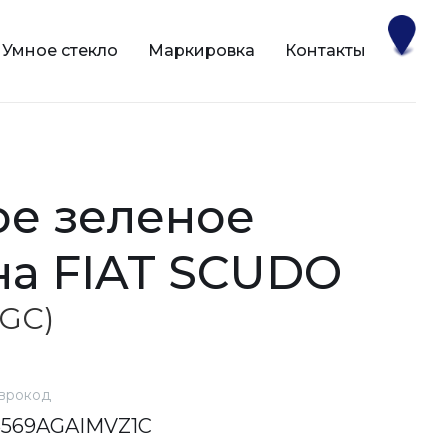
Умное стекло
Маркировка
Контакты
на FIAT SCUDO
AGC)
врокод
6569AGAIMVZ1C