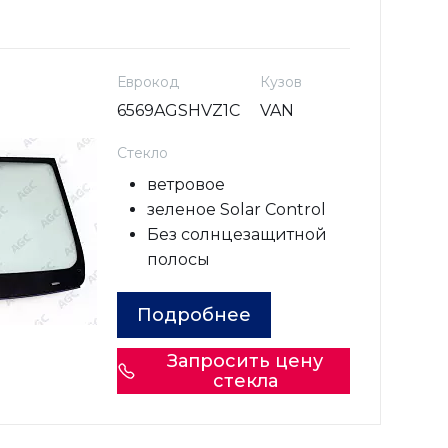
Еврокод
Кузов
6569AGSHVZ1C
VAN
Стекло
ветровое
зеленое Solar Control
Без солнцезащитной
полосы
Подробнее
Запросить цену
стекла