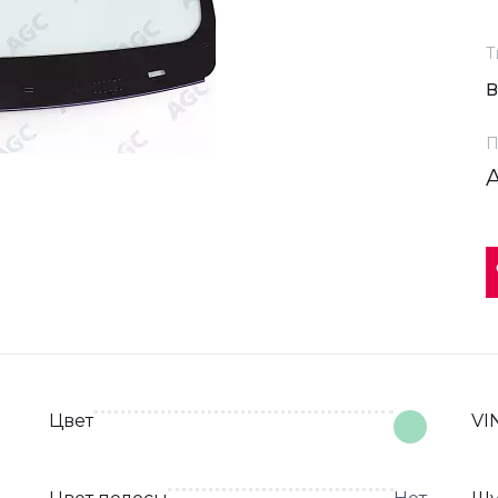
Т
П
Цвет
VI