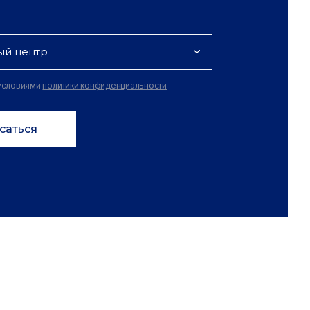
ый центр
 условиями
политики конфиденциальности
саться