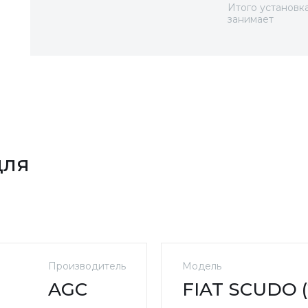
Итого установк
занимает
для
Производитель
Модель
AGC
FIAT SCUDO (2