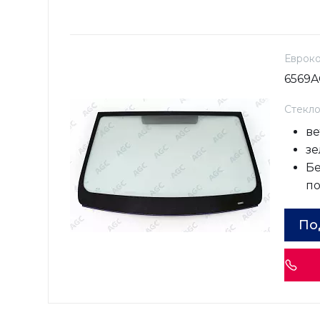
Еврок
6569A
Стекл
ве
зе
Бе
п
По