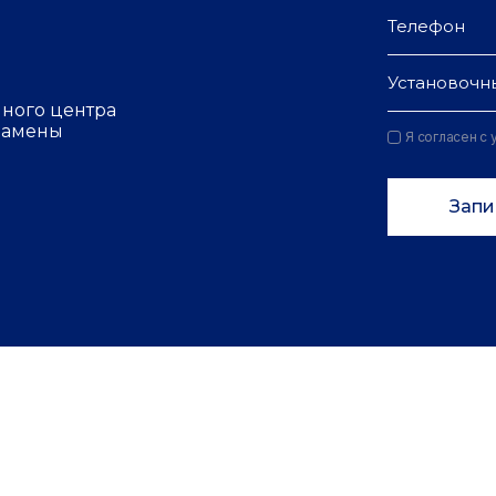
Установочн
чного центра
 замены
Я согласен с
Запи