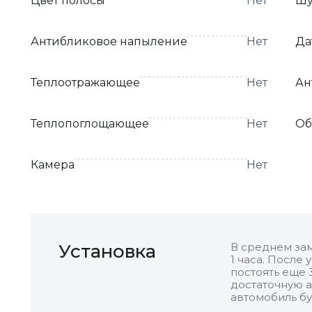
Цвет полосы
Нет
Шу
Антибликовое напыление
Нет
Да
Теплоотражающее
Нет
Ан
Теплопоглощающее
Нет
Об
Камера
Нет
Установка
В среднем зам
1 часа. После
постоять еще 
достаточную а
автомобиль бу