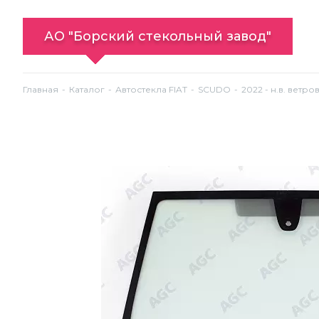
АО "Борский стекольный завод"
Главная
Каталог
Автостекла FIAT
SCUDO
2022 - н.в. ветр