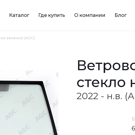
Каталог
Где купить
О компании
Блог
овое зеленое (AGC)
ветровое зеленое
стекло 
2022 - н.в. (
Е