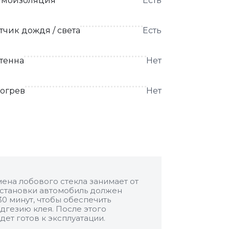
моизоляция
Есть
тчик дождя / света
Есть
тенна
Нет
огрев
Нет
ена лобового стекла занимает от
 установки автомобиль должен
30 минут, чтобы обеспечить
дгезию клея. После этого
дет готов к эксплуатации.