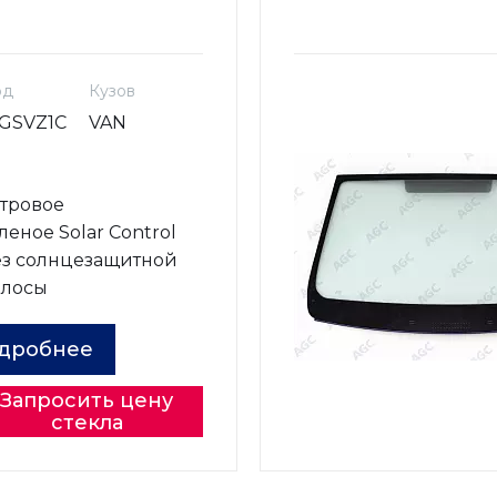
од
Кузов
GSVZ1C
VAN
о
тровое
леное Solar Control
з солнцезащитной
олосы
дробнее
Запросить цену
стекла