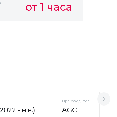
а
от 1 часа
Производитель
М
022 - н.в.)
AGC
F