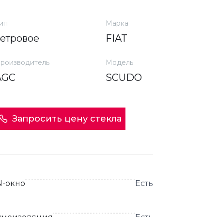
ип
Марка
ветровое
FIAT
роизводитель
Модель
AGC
SCUDO
Запросить цену стекла
N-окно
Есть