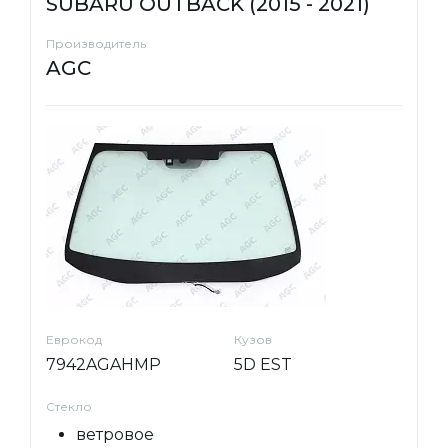
SUBARU OUTBACK (2015 - 2021)
Производитель
AGC
Еврокод
Кузов
7942AGAHMP
5D EST
Стекло
ветровое