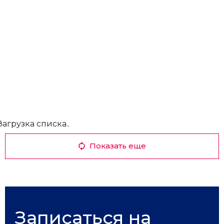
Загрузка списка..
Показать еще
Записаться на