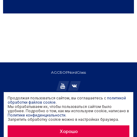
AGC
БОР
NordGlass
Продолжая пользоваться сайтом, вы соглашаетесь с
политикой
Copyright © 2026 AGC. All rights reserved.
обработки файлов cookie
.
Мы обрабатываем их, чтобы пользоваться сайтом было
Политика конфиденциальности
удобнее. Подробно о том, как мы используем cookie, написано в
Политика обработки файлов cookie
Политике конфиденциальности
.
Запретить обработку cookie можно в настройках браузера.
Задать вопрос производителю
Хорошо
Developed by
Genisoft