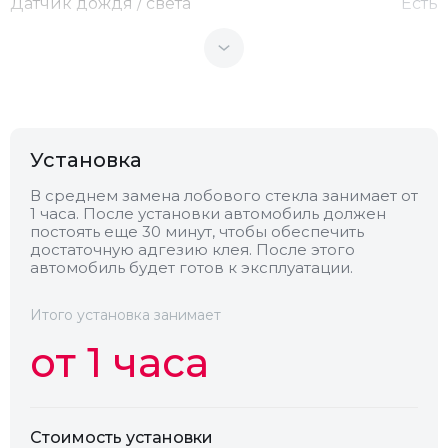
Датчик дождя / света
Есть
Теплоотражающее
Нет
Антенна
Нет
Установка
Теплопоглощающее
Нет
В среднем замена лобового стекла занимает от
1 часа. После установки автомобиль должен
постоять еще 30 минут, чтобы обеспечить
Обогрев
Есть
достаточную адгезию клея. После этого
автомобиль будет готов к эксплуатации.
Камера
Нет
Итого установка занимает
от 1 часа
Стоимость установки