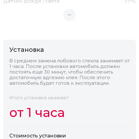
Датчик дождя / света
Есть
Теплоотражающее
Нет
Антенна
Нет
Установка
Теплопоглощающее
Нет
В среднем замена лобового стекла занимает от
1 часа. После установки автомобиль должен
постоять еще 30 минут, чтобы обеспечить
Обогрев
Есть
достаточную адгезию клея. После этого
автомобиль будет готов к эксплуатации.
Камера
Есть
Итого установка занимает
от 1 часа
Стоимость установки