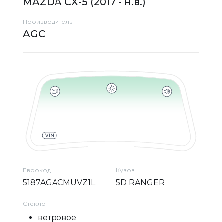
MAZDA CX-5 (2017 - н.в.)
Производитель
AGC
Еврокод
Кузов
5187AGACMUVZ1L
5D RANGER
Стекло
ветровое