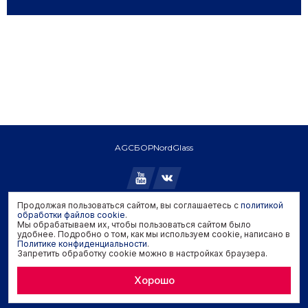
AGC
БОР
NordGlass
Продолжая пользоваться сайтом, вы соглашаетесь с
политикой
Copyright © 2026 AGC. All rights reserved.
обработки файлов cookie
.
Мы обрабатываем их, чтобы пользоваться сайтом было
Политика конфиденциальности
удобнее. Подробно о том, как мы используем cookie, написано в
Политика обработки файлов cookie
Политике конфиденциальности
.
Запретить обработку cookie можно в настройках браузера.
Задать вопрос производителю
Хорошо
Developed by
Genisoft