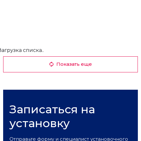
Загрузка списка..
Показать еще
Записаться на
установку
Отправьте форму и специалист установочного