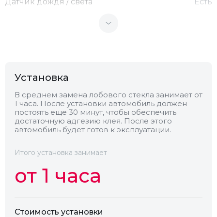
Датчик дождя / света
Есть
Теплоотражающее
Нет
Антенна
Нет
Установка
Теплопоглощающее
Нет
В среднем замена лобового стекла занимает от
1 часа. После установки автомобиль должен
постоять еще 30 минут, чтобы обеспечить
Обогрев
Нет
достаточную адгезию клея. После этого
автомобиль будет готов к эксплуатации.
Камера
Нет
Итого установка занимает
от 1 часа
Стоимость установки