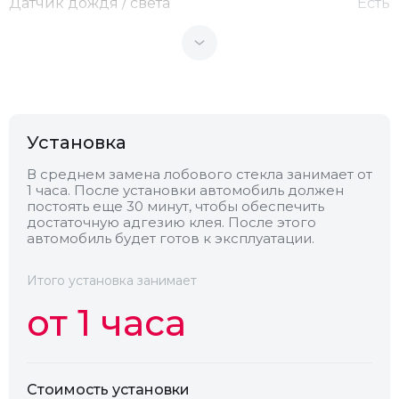
Датчик дождя / света
Есть
Теплоотражающее
Нет
Антенна
Нет
Установка
Теплопоглощающее
Нет
В среднем замена лобового стекла занимает от
1 часа. После установки автомобиль должен
постоять еще 30 минут, чтобы обеспечить
Обогрев
Нет
достаточную адгезию клея. После этого
автомобиль будет готов к эксплуатации.
Камера
Нет
Итого установка занимает
от 1 часа
Стоимость установки