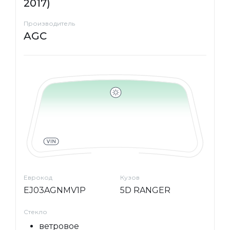
2017)
Производитель
AGC
Еврокод
Кузов
EJ03AGNMV1P
5D RANGER
Стекло
ветровое