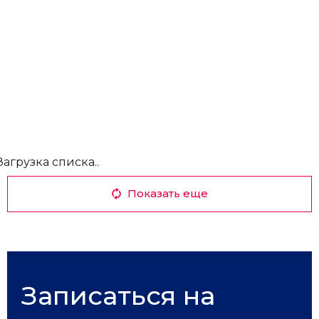
Загрузка списка..
Показать еще
Записаться на