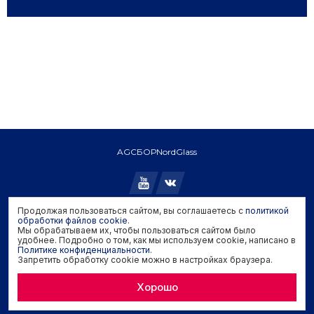
AGC
БОР
NordGlass
Продолжая пользоваться сайтом, вы соглашаетесь с
политикой
Copyright © 2026 AGC. All rights reserved.
обработки файлов cookie
.
Мы обрабатываем их, чтобы пользоваться сайтом было
Политика конфиденциальности
удобнее. Подробно о том, как мы используем cookie, написано в
Политика обработки файлов cookie
Политике конфиденциальности
.
Запретить обработку cookie можно в настройках браузера.
Задать вопрос производителю
Хорошо
Developed by
Genisoft