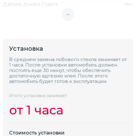
Датчик дождя / света
Нет
Теплоотражающее
Нет
Антенна
Нет
Установка
Теплопоглощающее
Нет
В среднем замена лобового стекла занимает от
1 часа. После установки автомобиль должен
постоять еще 30 минут, чтобы обеспечить
достаточную адгезию клея. После этого
Обогрев
Нет
автомобиль будет готов к эксплуатации.
Камера
Нет
Итого установка занимает
от 1 часа
Стоимость установки