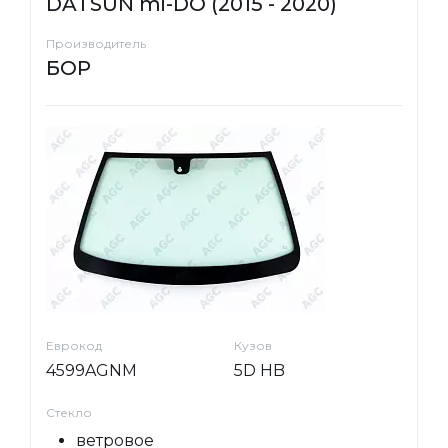
DATSUN mi-DO (2015 - 2020)
Производитель
БОР
Еврокод
Кузов
4599AGNM
5D HB
Стекло
ветровое