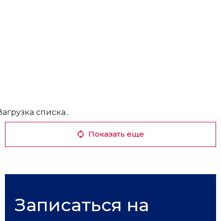
Загрузка списка..
Показать еще
Записаться на