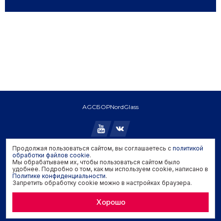
AGC
БОР
NordGlass
Продолжая пользоваться сайтом, вы соглашаетесь с
политикой
Copyright © 2026 AGC. All rights reserved.
обработки файлов cookie
.
Мы обрабатываем их, чтобы пользоваться сайтом было
Политика конфиденциальности
удобнее. Подробно о том, как мы используем cookie, написано в
Политика обработки файлов cookie
Политике конфиденциальности
.
Запретить обработку cookie можно в настройках браузера.
Задать вопрос производителю
Хорошо
Developed by
Genisoft