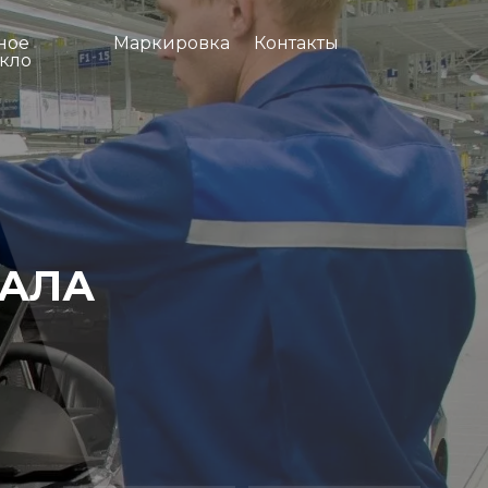
ное
Маркировка
Контакты
екло
НАЛА