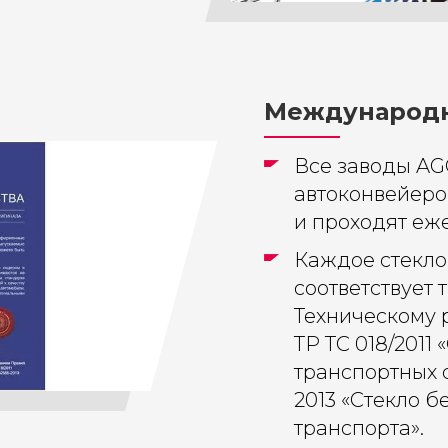
Международн
Все заводы AG
автоконвейеро
и проходят еж
Каждое стекло
соответствует
Техническому 
ТР ТС 018/2011
транспортных с
2013 «Стекло 
транспорта».