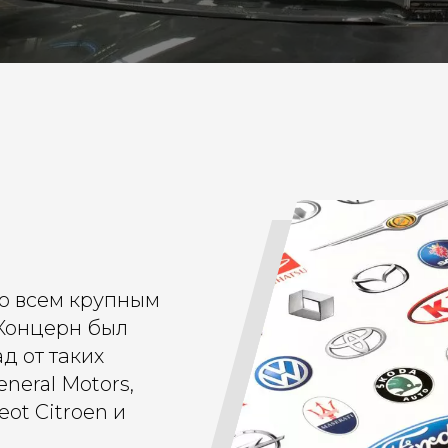
ю всем крупным
Концерн был
д от таких
eneral Motors,
eot Citroen и